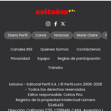
Diario Perfil
Caras
Noticias
Marie Claire
Fo
Canales RSS
Quienes Somos
Contáctenos
Privacidad
Equipo
Reglas de participación
Tránsito
Exitoina - Editorial Perfil S.A.
| © Perfil.com 2006-2026
- Todos los derechos reservados.
Editor responsable: Carlos Piro.
Registro de la propiedad intelectual número
5346433
Dirección:
California 2715
,
C1289ABI
,
CABA, Argentina
|