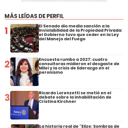
MÁS LEÍDAS DE PERFIL
El Senado dio media sanción a la
1
Inviolabilidad de la Propiedad Privada:
el Gobierno tuvo que ceder en la Ley
del Manejo del Fuego
Encuesta rumbo a 2027: cuatro
2
consultoras midieron el desgaste de
Milei y la crisis de liderazgo en el
peronismo
Ricardo Lorenzetti se metió en el
3
debate sobre la inhabilitación de
Cristina Kirchner
La historia real de "Elize: Sombras de