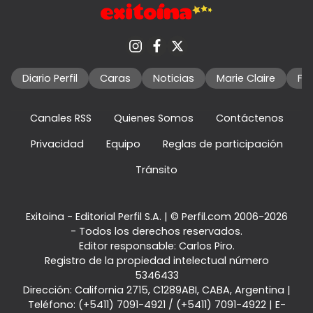
Diario Perfil
Caras
Noticias
Marie Claire
Fo
Canales RSS
Quienes Somos
Contáctenos
Privacidad
Equipo
Reglas de participación
Tránsito
Exitoina - Editorial Perfil S.A.
| © Perfil.com 2006-2026
- Todos los derechos reservados.
Editor responsable: Carlos Piro.
Registro de la propiedad intelectual número
5346433
Dirección:
California 2715
,
C1289ABI
,
CABA, Argentina
|
Teléfono:
(+5411) 7091-4921
/
(+5411) 7091-4922
| E-