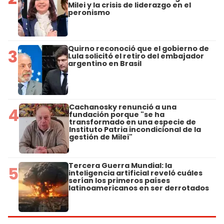
Milei y la crisis de liderazgo en el
peronismo
Quirno reconoció que el gobierno de
3
Lula solicitó el retiro del embajador
argentino en Brasil
Cachanosky renunció a una
4
fundación porque "se ha
transformado en una especie de
Instituto Patria incondicional de la
gestión de Milei"
Tercera Guerra Mundial: la
5
inteligencia artificial reveló cuáles
serían los primeros países
latinoamericanos en ser derrotados