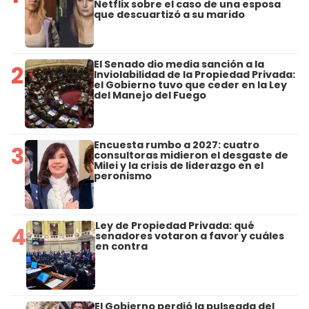
Netflix sobre el caso de una esposa
que descuartizó a su marido
El Senado dio media sanción a la
2
Inviolabilidad de la Propiedad Privada:
el Gobierno tuvo que ceder en la Ley
del Manejo del Fuego
Encuesta rumbo a 2027: cuatro
3
consultoras midieron el desgaste de
Milei y la crisis de liderazgo en el
peronismo
Ley de Propiedad Privada: qué
4
senadores votaron a favor y cuáles
en contra
El Gobierno perdió la pulseada del