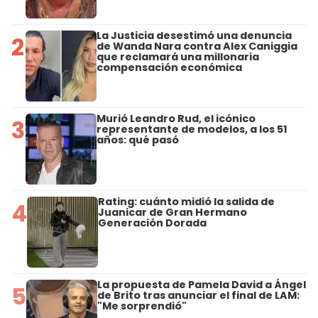
La Justicia desestimó una denuncia
2
de Wanda Nara contra Alex Caniggia
que reclamará una millonaria
compensación económica
Murió Leandro Rud, el icónico
3
representante de modelos, a los 51
años: qué pasó
Rating: cuánto midió la salida de
4
Juanicar de Gran Hermano
Generación Dorada
La propuesta de Pamela David a Ángel
5
de Brito tras anunciar el final de LAM:
"Me sorprendió"