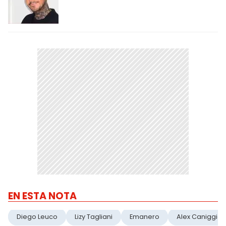
EN ESTA NOTA
Diego Leuco
Lizy Tagliani
Emanero
Alex Caniggia