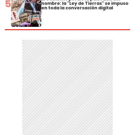
5
nombre: la "Ley de Tierras" se impuso
en toda la conversación digital