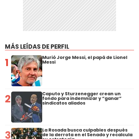
MÁS LEÍDAS DE PERFIL
Murió Jorge Messi, el papá de Lionel
1
Messi
Caputo y Sturzenegger crean un
2
fondo para indemnizar y “ganar”
sindicatos aliados
La Rosada busca culpables después
3
de la derrota en el Senado y recalcula