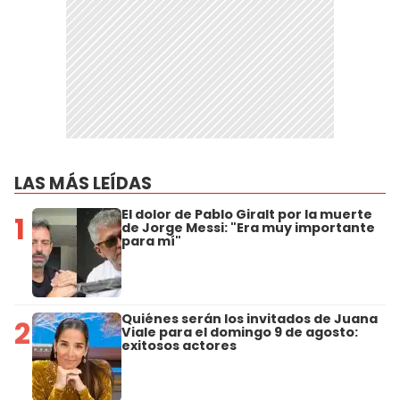
LAS MÁS LEÍDAS
El dolor de Pablo Giralt por la muerte
1
de Jorge Messi: "Era muy importante
para mí"
Quiénes serán los invitados de Juana
2
Viale para el domingo 9 de agosto:
exitosos actores