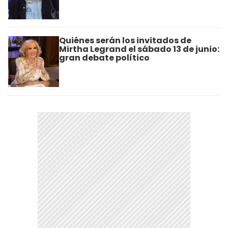
Quiénes serán los invitados de
Mirtha Legrand el sábado 13 de junio:
gran debate político