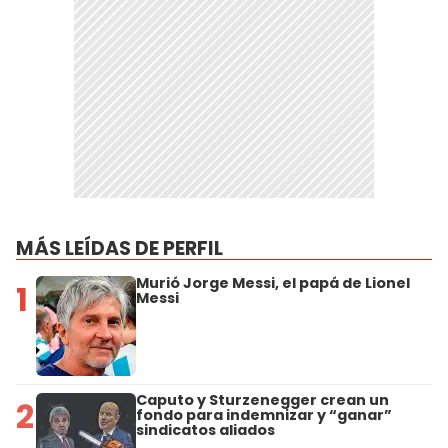
MÁS LEÍDAS DE PERFIL
Murió Jorge Messi, el papá de Lionel
1
Messi
Caputo y Sturzenegger crean un
2
fondo para indemnizar y “ganar”
sindicatos aliados