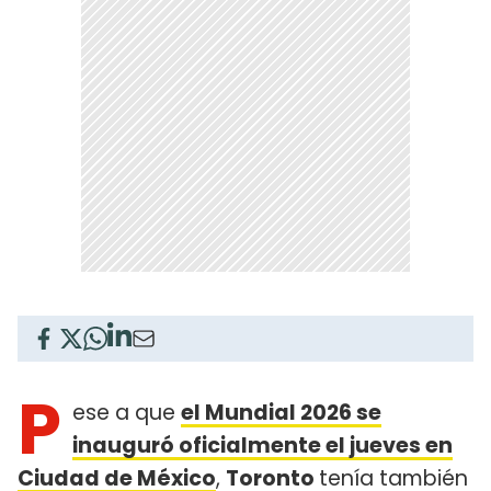
P
ese a que
el Mundial 2026 se
inauguró oficialmente el jueves en
Ciudad de México
,
Toronto
tenía también