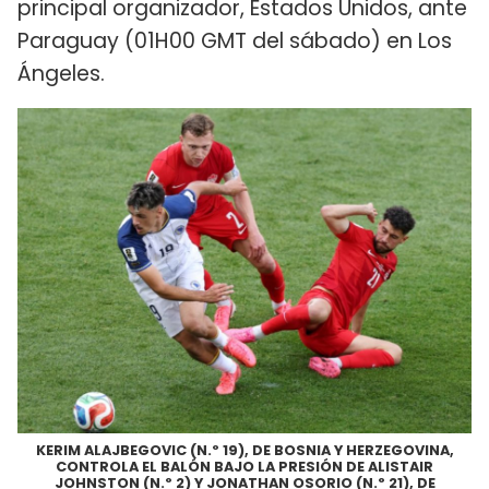
principal organizador, Estados Unidos, ante
Paraguay (01H00 GMT del sábado) en Los
Ángeles.
KERIM ALAJBEGOVIC (N.º 19), DE BOSNIA Y HERZEGOVINA,
CONTROLA EL BALÓN BAJO LA PRESIÓN DE ALISTAIR
JOHNSTON (N.º 2) Y JONATHAN OSORIO (N.º 21), DE