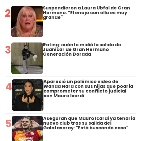
Suspendieron a Laura Ubfal de Gran
2
Hermano: "El enojo con ella es muy
grande"
Rating: cuánto midió la salida de
3
Juanicar de Gran Hermano
Generación Dorada
Apareció un polémico video de
4
Wanda Nara con sus hijas que podría
comprometer su conflicto judicial
con Mauro Icardi
Aseguran que Mauro Icardi ya tendría
5
nuevo club tras su salida del
Galatasaray: "Está buscando casa"