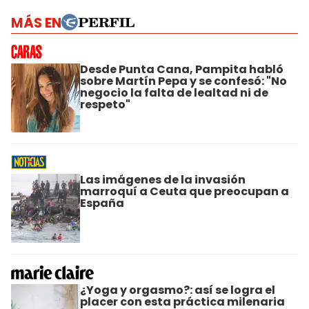
MÁS EN
Desde Punta Cana, Pampita habló
sobre Martín Pepa y se confesó: "No
negocio la falta de lealtad ni de
respeto"
Las imágenes de la invasión
marroquí a Ceuta que preocupan a
España
¿Yoga y orgasmo?: así se logra el
placer con esta práctica milenaria