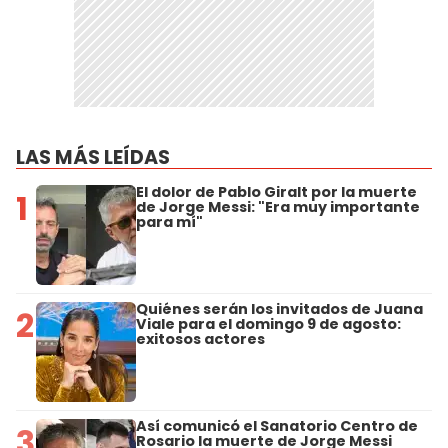
LAS MÁS LEÍDAS
El dolor de Pablo Giralt por la muerte
1
de Jorge Messi: "Era muy importante
para mí"
Quiénes serán los invitados de Juana
2
Viale para el domingo 9 de agosto:
exitosos actores
Así comunicó el Sanatorio Centro de
3
Rosario la muerte de Jorge Messi