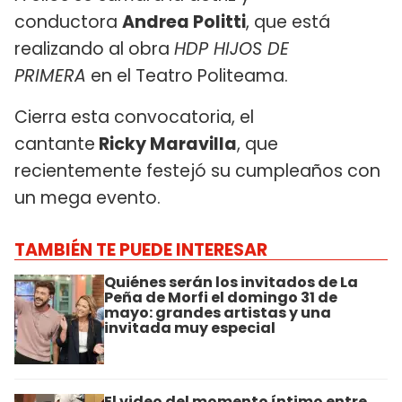
conductora
Andrea Politti
, que está
realizando al obra
HDP HIJOS DE
PRIMERA
en el Teatro Politeama.
Cierra esta convocatoria, el
cantante
Ricky Maravilla
, que
recientemente festejó su cumpleaños con
un mega evento.
TAMBIÉN TE PUEDE INTERESAR
Quiénes serán los invitados de La
Peña de Morfi el domingo 31 de
mayo: grandes artistas y una
invitada muy especial
El video del momento íntimo entre