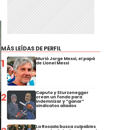
MÁS LEÍDAS DE PERFIL
Murió Jorge Messi, el papá
1
de Lionel Messi
Caputo y Sturzenegger
2
crean un fondo para
indemnizar y “ganar”
sindicatos aliados
La Rosada busca culpables