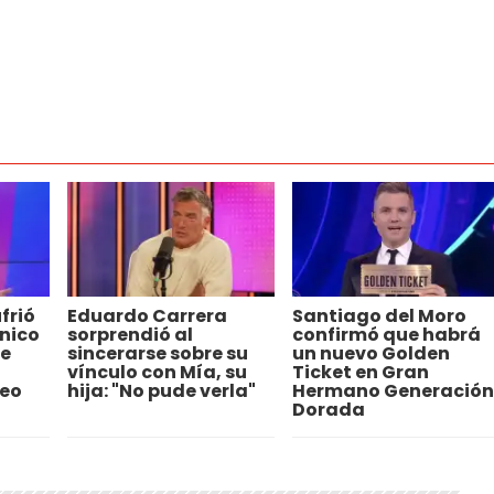
frió
Eduardo Carrera
Santiago del Moro
nico
sorprendió al
confirmó que habrá
ue
sincerarse sobre su
un nuevo Golden
vínculo con Mía, su
Ticket en Gran
deo
hija: "No pude verla"
Hermano Generación
Dorada