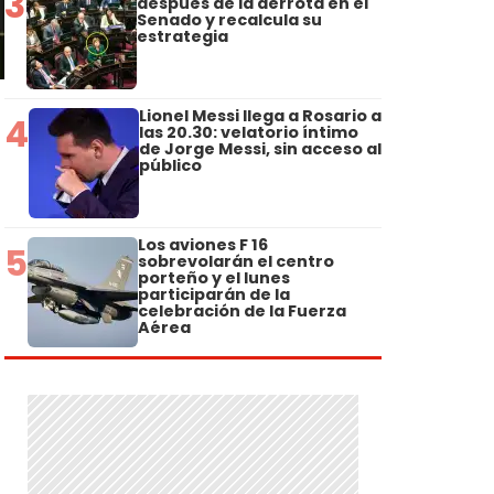
3
después de la derrota en el
Senado y recalcula su
estrategia
Lionel Messi llega a Rosario a
4
las 20.30: velatorio íntimo
de Jorge Messi, sin acceso al
público
Los aviones F 16
5
sobrevolarán el centro
porteño y el lunes
participarán de la
celebración de la Fuerza
Aérea