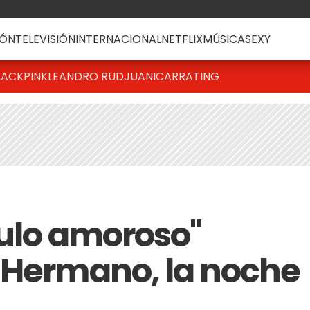
ÓN
TELEVISIÓN
INTERNACIONAL
NETFLIX
MÚSICA
SEXY
LACKPINK
LEANDRO RUD
JUANICAR
RATING
gulo amoroso"
 Hermano, la noche