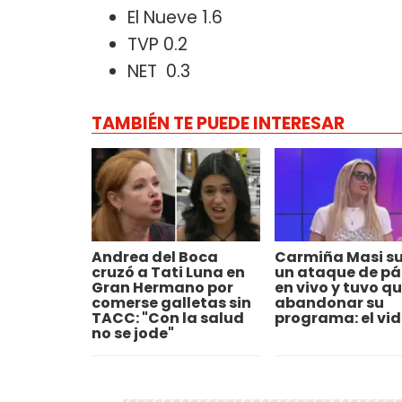
El Nueve 1.6
TVP 0.2
NET 0.3
TAMBIÉN TE PUEDE INTERESAR
Andrea del Boca
Carmiña Masi su
cruzó a Tati Luna en
un ataque de pá
Gran Hermano por
en vivo y tuvo q
comerse galletas sin
abandonar su
TACC: "Con la salud
programa: el vi
no se jode"