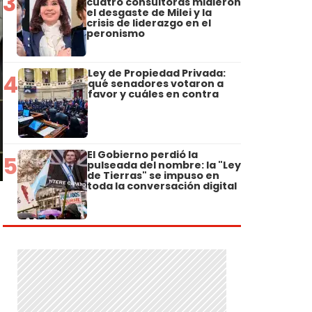
3
cuatro consultoras midieron
el desgaste de Milei y la
crisis de liderazgo en el
peronismo
Ley de Propiedad Privada:
4
qué senadores votaron a
favor y cuáles en contra
El Gobierno perdió la
5
pulseada del nombre: la "Ley
de Tierras" se impuso en
toda la conversación digital