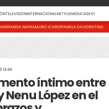
ÓN
TELEVISIÓN
INTERNACIONAL
NETFLIX
MÚSICA
SEXY
IANI
WANDA NARA
MAURO ICARDI
PAMELA DAVID
RATING
 13:46
omento íntimo entre
y Nenu López en el
brazos y