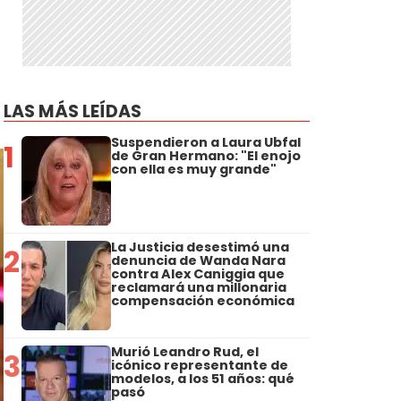
LAS MÁS LEÍDAS
Suspendieron a Laura Ubfal
1
de Gran Hermano: "El enojo
con ella es muy grande"
La Justicia desestimó una
2
denuncia de Wanda Nara
contra Alex Caniggia que
reclamará una millonaria
compensación económica
Murió Leandro Rud, el
3
icónico representante de
modelos, a los 51 años: qué
pasó