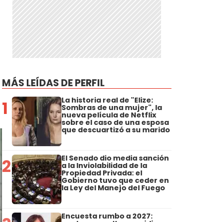
MÁS LEÍDAS DE PERFIL
La historia real de "Elize:
1
Sombras de una mujer", la
nueva película de Netflix
sobre el caso de una esposa
que descuartizó a su marido
El Senado dio media sanción
2
a la Inviolabilidad de la
Propiedad Privada: el
Gobierno tuvo que ceder en
la Ley del Manejo del Fuego
Encuesta rumbo a 2027: