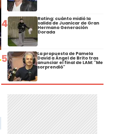
Rating: cuánto midió la
4
salida de Juanicar de Gran
Hermano Generación
Dorada
La propuesta de Pamela
5
David a Ángel de Brito tras
anunciar el final de LAM: "Me
sorprendió"