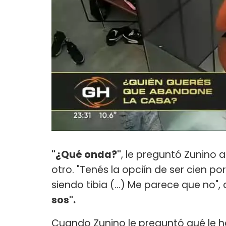
"¿Qué onda?"
, le preguntó Zunino 
otro. "Tenés la opciín de ser cien po
siendo tibia (...) Me parece que no"
sos".
Cuando Zunino le preguntó qué le habí