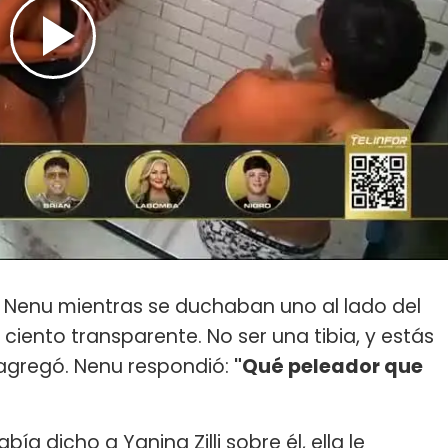
a Nenu mientras se duchaban uno al lado del
r ciento transparente. No ser una tibia, y estás
, agregó. Nenu respondió:
"Qué peleador que
a dicho a Yanina Zilli sobre él, ella le