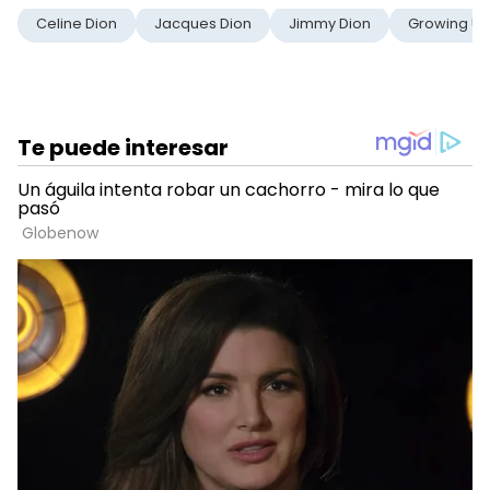
Celine Dion
Jacques Dion
Jimmy Dion
Growing Up