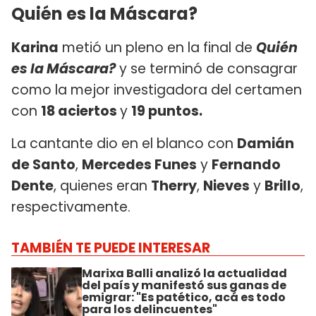
Quién es la Máscara?
Karina
metió un pleno en la final de
Quién
es la Máscara?
y se terminó de consagrar
como la mejor investigadora del certamen
con
18 aciertos
y
19 puntos.
La cantante dio en el blanco con
Damián
de Santo
,
Mercedes Funes
y
Fernando
Dente
, quienes eran
Therry
,
Nieves
y
Brillo
,
respectivamente.
TAMBIÉN TE PUEDE INTERESAR
Marixa Balli analizó la actualidad
del país y manifestó sus ganas de
emigrar: "Es patético, acá es todo
para los delincuentes"