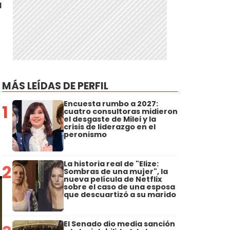
a
MÁS LEÍDAS DE PERFIL
Encuesta rumbo a 2027:
1
cuatro consultoras midieron
el desgaste de Milei y la
crisis de liderazgo en el
peronismo
La historia real de "Elize:
2
Sombras de una mujer", la
nueva película de Netflix
sobre el caso de una esposa
que descuartizó a su marido
El Senado dio media sanción