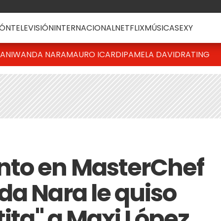
ÓN
TELEVISIÓN
INTERNACIONAL
NETFLIX
MÚSICA
SEXY
IANI
WANDA NARA
MAURO ICARDI
PAMELA DAVID
RATING
to en MasterChef
da Nara le quiso
tita" a Maxi López