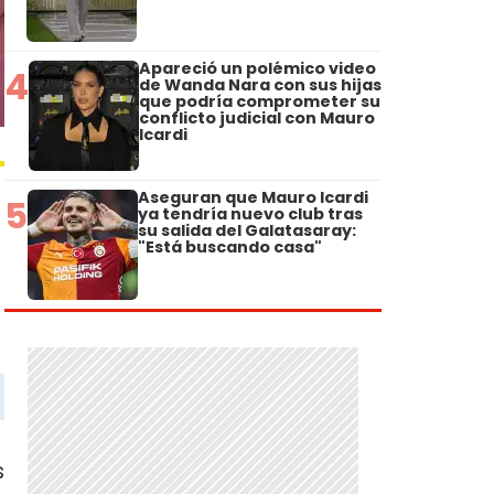
Apareció un polémico video
4
de Wanda Nara con sus hijas
que podría comprometer su
conflicto judicial con Mauro
Icardi
Aseguran que Mauro Icardi
5
ya tendría nuevo club tras
su salida del Galatasaray:
"Está buscando casa"
s