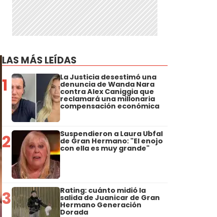
LAS MÁS LEÍDAS
La Justicia desestimó una
1
denuncia de Wanda Nara
contra Alex Caniggia que
reclamará una millonaria
compensación económica
Suspendieron a Laura Ubfal
2
de Gran Hermano: "El enojo
con ella es muy grande"
Rating: cuánto midió la
3
salida de Juanicar de Gran
Hermano Generación
Dorada