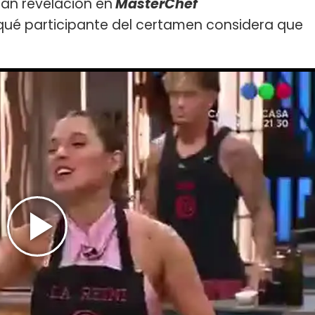
an revelación en
MasterChef
 qué participante del certamen considera que