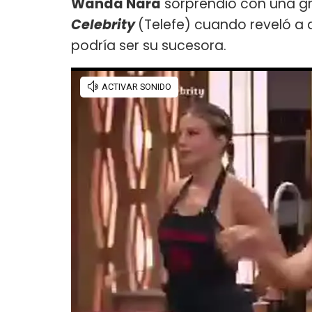
Wanda Nara
sorprendió con una gr
Celebrity
(Telefe) cuando reveló a
podría ser su sucesora.