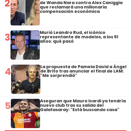
2
de Wanda Nara contra Alex Caniggia
que reclamará una millonaria
compensación económica
Murió Leandro Rud, el icónico
3
representante de modelos, a los 51
años: qué pasó
La propuesta de Pamela David a Ángel
4
de Brito tras anunciar el final de LAM:
"Me sorprendió"
Aseguran que Mauro Icardi ya tendría
5
nuevo club tras su salida del
Galatasaray: "Está buscando casa"