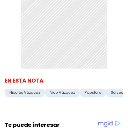
EN ESTA NOTA
Nicolás Vázquez
Nico Vázquez
Popstars
Sálvese 