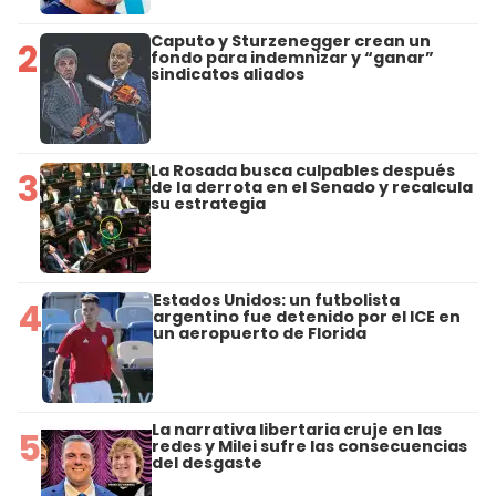
Caputo y Sturzenegger crean un
2
fondo para indemnizar y “ganar”
sindicatos aliados
La Rosada busca culpables después
3
de la derrota en el Senado y recalcula
su estrategia
Estados Unidos: un futbolista
4
argentino fue detenido por el ICE en
un aeropuerto de Florida
La narrativa libertaria cruje en las
5
redes y Milei sufre las consecuencias
del desgaste