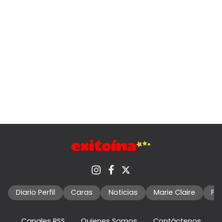
Diario Perfil
Caras
Noticias
Marie Claire
Fo
Canales RSS
Quienes Somos
Contáctenos