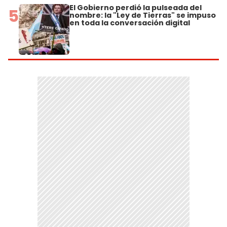
El Gobierno perdió la pulseada del
5
nombre: la "Ley de Tierras" se impuso
en toda la conversación digital