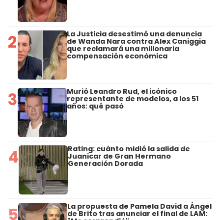
La Justicia desestimó una denuncia
2
de Wanda Nara contra Alex Caniggia
que reclamará una millonaria
compensación económica
Murió Leandro Rud, el icónico
3
representante de modelos, a los 51
años: qué pasó
Rating: cuánto midió la salida de
4
Juanicar de Gran Hermano
Generación Dorada
La propuesta de Pamela David a Ángel
5
de Brito tras anunciar el final de LAM: