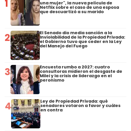
1
una mujer", la nueva película de
Netflix sobre el caso de una esposa
que descuartizó a su marido
El Senado dio media sanción a la
2
Inviolabilidad de la Propiedad Privada:
el Gobierno tuvo que ceder en la Ley
del Manejo del Fuego
Encuesta rumbo a 2027: cuatro
3
consultoras midieron el desgaste de
Milei y la crisis de liderazgo en el
peronismo
Ley de Propiedad Privada: qué
4
senadores votaron a favor y cuáles
en contra