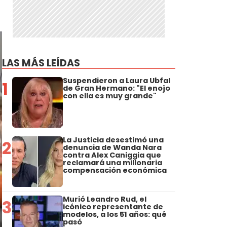
LAS MÁS LEÍDAS
Suspendieron a Laura Ubfal
1
de Gran Hermano: "El enojo
con ella es muy grande"
La Justicia desestimó una
2
denuncia de Wanda Nara
contra Alex Caniggia que
reclamará una millonaria
compensación económica
Murió Leandro Rud, el
3
icónico representante de
modelos, a los 51 años: qué
pasó