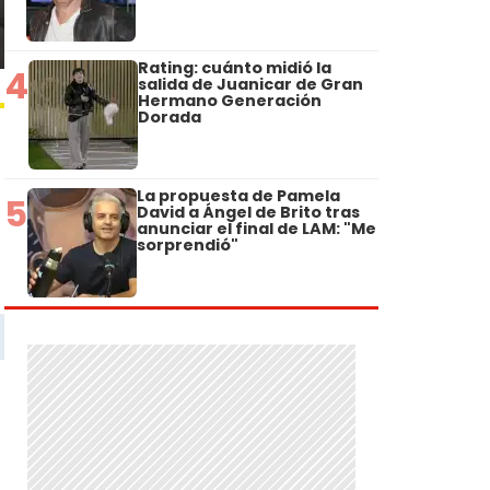
Rating: cuánto midió la
4
salida de Juanicar de Gran
Hermano Generación
Dorada
La propuesta de Pamela
5
David a Ángel de Brito tras
anunciar el final de LAM: "Me
sorprendió"