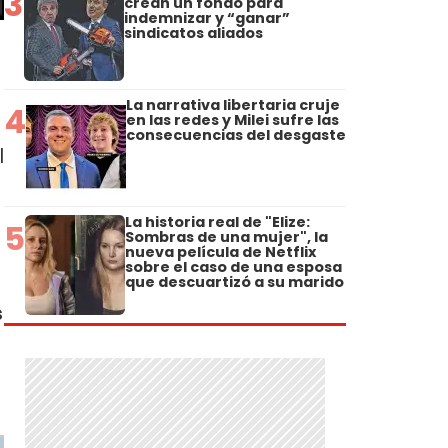
3
crean un fondo para
indemnizar y “ganar”
sindicatos aliados
La narrativa libertaria cruje
4
en las redes y Milei sufre las
consecuencias del desgaste
l
La historia real de "Elize:
5
Sombras de una mujer", la
nueva película de Netflix
sobre el caso de una esposa
que descuartizó a su marido
s