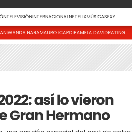
ÓN
TELEVISIÓN
INTERNACIONAL
NETFLIX
MÚSICA
SEXY
IANI
WANDA NARA
MAURO ICARDI
PAMELA DAVID
RATING
022: así lo vieron
 de Gran Hermano