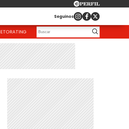
Seguinos
IETO
RATING