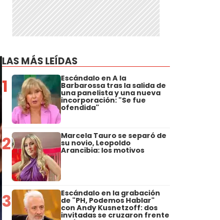
LAS MÁS LEÍDAS
Escándalo en A la
1
Barbarossa tras la salida de
una panelista y una nueva
incorporación: "Se fue
ofendida"
Marcela Tauro se separó de
2
su novio, Leopoldo
Arancibia: los motivos
Escándalo en la grabación
3
de "PH, Podemos Hablar"
con Andy Kusnetzoff: dos
invitadas se cruzaron frente