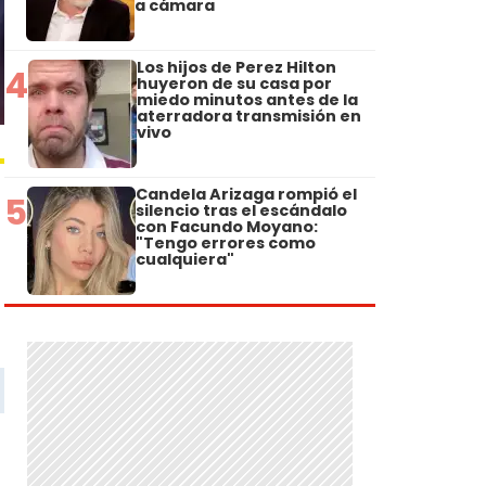
a cámara
Los hijos de Perez Hilton
4
huyeron de su casa por
miedo minutos antes de la
aterradora transmisión en
vivo
Candela Arizaga rompió el
5
silencio tras el escándalo
con Facundo Moyano:
"Tengo errores como
cualquiera"