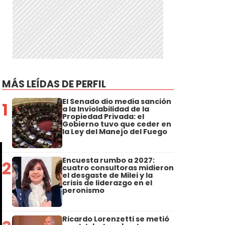
MÁS LEÍDAS DE PERFIL
El Senado dio media sanción
1
a la Inviolabilidad de la
Propiedad Privada: el
Gobierno tuvo que ceder en
la Ley del Manejo del Fuego
Encuesta rumbo a 2027:
2
cuatro consultoras midieron
el desgaste de Milei y la
crisis de liderazgo en el
peronismo
Ricardo Lorenzetti se metió