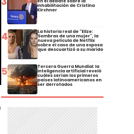
3
en el debate sobre la
inhabilitación de Cristina
Kirchner
La historia real de "Elize:
4
Sombras de una mujer", la
nueva película de Netflix
sobre el caso de una esposa
que descuartizó a su marido
Tercera Guerra Mundial: la
5
inteligencia artificial reveló
cuáles serían los primeros
países latinoamericanos en
ser derrotados
a