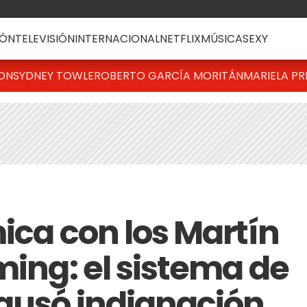
ÓN
TELEVISIÓN
INTERNACIONAL
NETFLIX
MÚSICA
SEXY
TON
SYDNEY TOWLE
ROBERTO GARCÍA MORITÁN
MARIELA PR
mica con los Martín
ming: el sistema de
ausó indignación