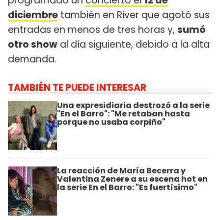
programado un
concierto el
12 de
diciembre
también en River que agotó sus
entradas en menos de tres horas y,
sumó
otro show
al día siguiente, debido a la alta
demanda.
TAMBIÉN TE PUEDE INTERESAR
Una expresidiaria destrozó a la serie
"En el Barro": "Me retaban hasta
porque no usaba corpiño"
La reacción de María Becerra y
Valentina Zenere a su escena hot en
la serie En el Barro: "Es fuertísimo"