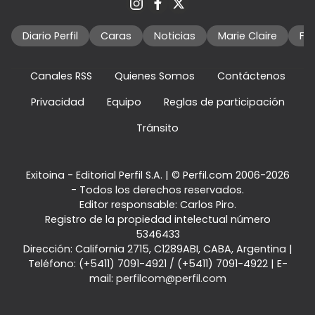
Diario Perfil
Caras
Noticias
Marie Claire
Fo
Canales RSS
Quienes Somos
Contáctenos
Privacidad
Equipo
Reglas de participación
Tránsito
Exitoina - Editorial Perfil S.A.
| © Perfil.com 2006-2026
- Todos los derechos reservados.
Editor responsable: Carlos Piro.
Registro de la propiedad intelectual número
5346433
Dirección:
California 2715
,
C1289ABI
,
CABA, Argentina
|
Teléfono:
(+5411) 7091-4921
/
(+5411) 7091-4922
| E-
mail:
perfilcom@perfil.com