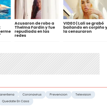
Acusaron de robo a
VIDEO | Lali se grabó
:
Thelma Fardin y fue
bailando en corpiño 
cerme
repudiada en las
la censuraron
"
redes
arentena
Coronavirus
Prevencion
Television
Quedate En Casa