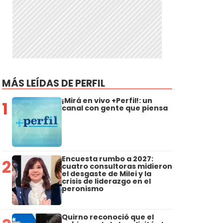
MÁS LEÍDAS DE PERFIL
¡Mirá en vivo +Perfil!: un
1
canal con gente que piensa
Encuesta rumbo a 2027:
2
cuatro consultoras midieron
el desgaste de Milei y la
crisis de liderazgo en el
peronismo
Quirno reconoció que el