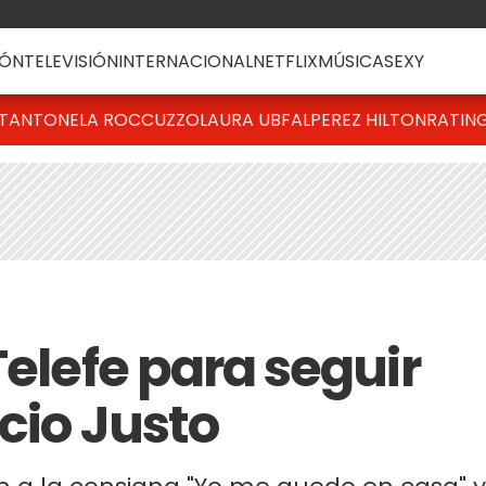
ÓN
TELEVISIÓN
INTERNACIONAL
NETFLIX
MÚSICA
SEXY
T
ANTONELA ROCCUZZO
LAURA UBFAL
PEREZ HILTON
RATIN
Telefe para seguir
cio Justo