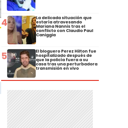
La delicada situación que
4
estaría atravesando
Mariana Nannis tras el
conflicto con Claudio Paul
Caniggia
El bloguero Perez Hilton fue
5
hospitalizado después de
que la policía fuera a su
casa tras una perturbadora
transmisión en vivo