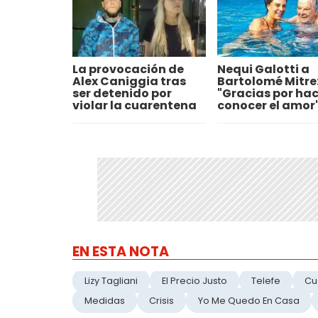
La provocación de
Nequi Galotti a
Alex Caniggia tras
Bartolomé Mitre
ser detenido por
"Gracias por ha
violar la cuarentena
conocer el amor
EN ESTA NOTA
Lizy Tagliani
El Precio Justo
Telefe
Cu
Medidas
Crisis
Yo Me Quedo En Casa