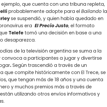
r ejemplo, que cuenta con una tribuna repleta,
elli
probablemente adopte para el
Bailando
la
rley
se suspendió, y quien había quedado en
oronavirus era
El Precio Justo
, el formato
 que
Telefe
tomó una decisión en base a una
 no desaparezca.
días de la televisión argentina se suma a la
y convoca a participantes a jugar y divertirse
hogar
.
Según trascendió a través de un
 que compite históricamente con El Trece, se
dos, que tengan más de 18 años y una cuenta
dinero y muchos premios más a través de
tán utilizando otros envíos informativos y
as.