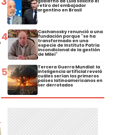
3
gobierno de Lula solicitó el
retiro del embajador
argentino en Brasil
Cachanosky renunció a una
4
fundación porque "se ha
transformado en una
o
especie de Instituto Patria
incondicional de la gestión
de Milei"
Tercera Guerra Mundial: la
5
inteligencia artificial reveló
cuáles serían los primeros
países latinoamericanos en
ser derrotados