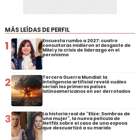
MÁS LEÍDAS DE PERFIL
Encuesta rumbo a 2027: cuatro
1
consultoras midieron el desgaste de
Milei y la crisis de liderazgo en el
peronismo
Tercera Guerra Mundial: la
2
inteligencia artificial reveló cuáles
serían los primeros países
latinoamericanos en ser derrotados
La historia real de "Elize: Sombras de
3
una mujer", la nueva película de
Netflix sobre el caso de una esposa
que descuartizó a su marido