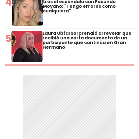
4
tras el escándalo con Facundo
Moyano: "Tengo errores como
cualquiera"
Laura Ubfal sorprendió al revelar que
5
recibió una carta documento de un
participante que continúa en Gran
Hermano