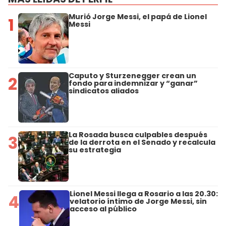
Murió Jorge Messi, el papá de Lionel
1
Messi
Caputo y Sturzenegger crean un
2
fondo para indemnizar y “ganar”
sindicatos aliados
La Rosada busca culpables después
3
de la derrota en el Senado y recalcula
su estrategia
Lionel Messi llega a Rosario a las 20.30:
4
velatorio íntimo de Jorge Messi, sin
acceso al público