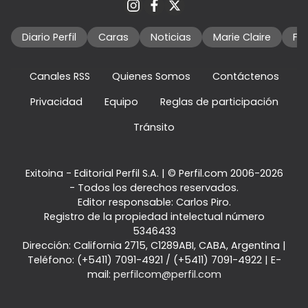
Diario Perfil
Caras
Noticias
Marie Claire
Fo
Canales RSS
Quienes Somos
Contáctenos
Privacidad
Equipo
Reglas de participación
Tránsito
Exitoina - Editorial Perfil S.A.
| © Perfil.com 2006-2026
- Todos los derechos reservados.
Editor responsable: Carlos Piro.
Registro de la propiedad intelectual número
5346433
Dirección:
California 2715
,
C1289ABI
,
CABA, Argentina
|
Teléfono:
(+5411) 7091-4921
/
(+5411) 7091-4922
| E-
mail:
perfilcom@perfil.com