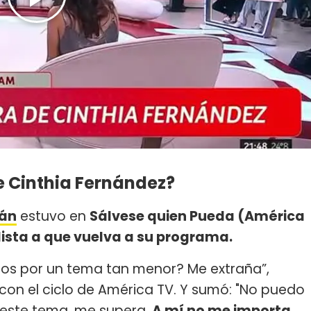
e Cinthia Fernández?
sán
estuvo en
Sálvese quien Pueda (América
nelista a que vuelva a su programa.
os por un tema tan menor? Me extraña”,
on el ciclo de América TV. Y sumó: "No puedo
 este tema, me supera.
A mí no me importa