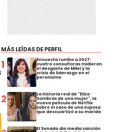
n
MÁS LEÍDAS DE PERFIL
Encuesta rumbo a 2027:
1
cuatro consultoras midieron
el desgaste de Milei y la
l
crisis de liderazgo en el
peronismo
La historia real de "Elize:
2
Sombras de una mujer", la
nueva película de Netflix
sobre el caso de una esposa
que descuartizó a su marido
El Senado dio media sanción