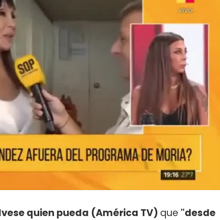
lvese quien pueda (América TV)
que
"desde