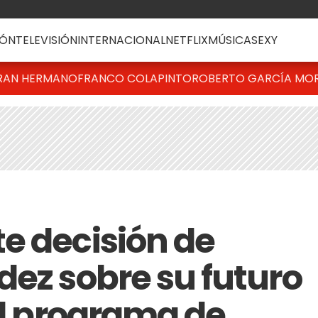
ÓN
TELEVISIÓN
INTERNACIONAL
NETFLIX
MÚSICA
SEXY
RAN HERMANO
FRANCO COLAPINTO
ROBERTO GARCÍA MO
e decisión de
dez sobre su futuro
el programa de