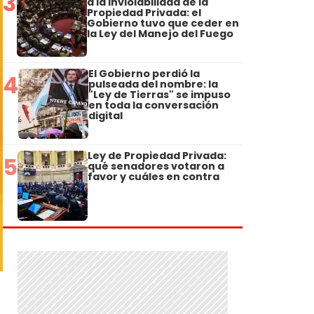
3
a la Inviolabilidad de la
Propiedad Privada: el
Gobierno tuvo que ceder en
la Ley del Manejo del Fuego
El Gobierno perdió la
4
pulseada del nombre: la
"Ley de Tierras" se impuso
en toda la conversación
digital
Ley de Propiedad Privada:
5
qué senadores votaron a
favor y cuáles en contra