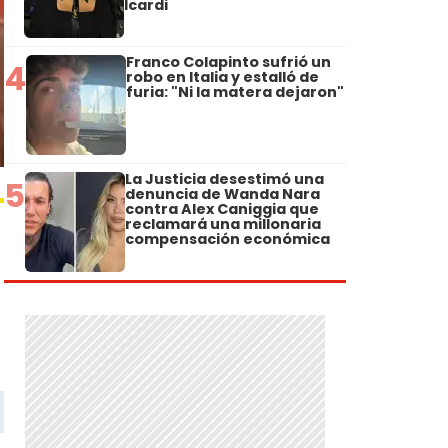
Icardi
Franco Colapinto sufrió un
4
robo en Italia y estalló de
furia: "Ni la matera dejaron"
La Justicia desestimó una
5
denuncia de Wanda Nara
contra Alex Caniggia que
reclamará una millonaria
compensación económica