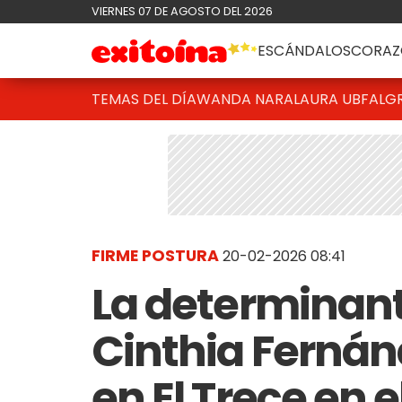
VIERNES 07 DE AGOSTO DEL 2026
ESCÁNDALOS
CORAZ
TEMAS DEL DÍA
WANDA NARA
LAURA UBFAL
G
FIRME POSTURA
20-02-2026 08:41
La determinant
Cinthia Fernán
en El Trece en 