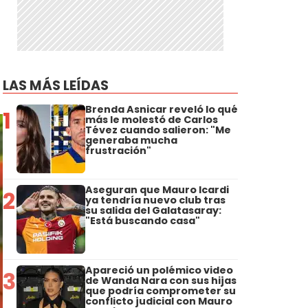
LAS MÁS LEÍDAS
Brenda Asnicar reveló lo qué
1
más le molestó de Carlos
Tévez cuando salieron: "Me
generaba mucha
frustración"
Aseguran que Mauro Icardi
2
ya tendría nuevo club tras
su salida del Galatasaray:
"Está buscando casa"
Apareció un polémico video
3
de Wanda Nara con sus hijas
que podría comprometer su
conflicto judicial con Mauro