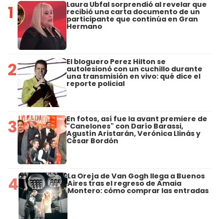
Laura Ubfal sorprendió al revelar que
1
recibió una carta documento de un
participante que continúa en Gran
Hermano
El bloguero Perez Hilton se
2
autolesionó con un cuchillo durante
una transmisión en vivo: qué dice el
reporte policial
En fotos, así fue la avant premiere de
3
"Canelones" con Darío Barassi,
Agustín Aristarán, Verónica Llinás y
César Bordón
La Oreja de Van Gogh llega a Buenos
4
Aires tras el regreso de Amaia
Montero: cómo comprar las entradas