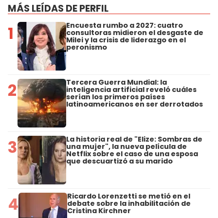
MÁS LEÍDAS DE PERFIL
Encuesta rumbo a 2027: cuatro
1
consultoras midieron el desgaste de
Milei y la crisis de liderazgo en el
peronismo
Tercera Guerra Mundial: la
2
inteligencia artificial reveló cuáles
serían los primeros países
latinoamericanos en ser derrotados
La historia real de "Elize: Sombras de
3
una mujer", la nueva película de
Netflix sobre el caso de una esposa
que descuartizó a su marido
Ricardo Lorenzetti se metió en el
4
debate sobre la inhabilitación de
Cristina Kirchner