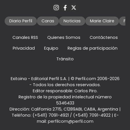
Diario Perfil
Caras
Noticias
Marie Claire
Fo
Canales RSS
Quienes Somos
Contáctenos
Privacidad
Equipo
Reglas de participación
Tránsito
Exitoina - Editorial Perfil S.A.
| © Perfil.com 2006-2026
- Todos los derechos reservados.
Editor responsable: Carlos Piro.
Registro de la propiedad intelectual número
5346433
Dirección:
California 2715
,
C1289ABI
,
CABA, Argentina
|
Teléfono:
(+5411) 7091-4921
/
(+5411) 7091-4922
| E-
mail:
perfilcom@perfil.com