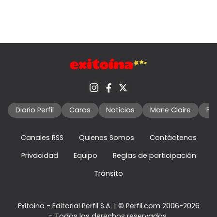
Diario Perfil
Caras
Noticias
Marie Claire
Fo
Canales RSS
Quienes Somos
Contáctenos
Privacidad
Equipo
Reglas de participación
Tránsito
Exitoina - Editorial Perfil S.A.
| © Perfil.com 2006-2026
- Todos los derechos reservados.