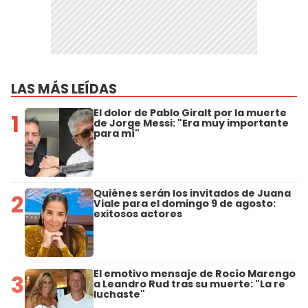
LAS MÁS LEÍDAS
El dolor de Pablo Giralt por la muerte
1
de Jorge Messi: "Era muy importante
para mí"
Quiénes serán los invitados de Juana
2
Viale para el domingo 9 de agosto:
exitosos actores
El emotivo mensaje de Rocío Marengo
3
a Leandro Rud tras su muerte: "La re
luchaste"