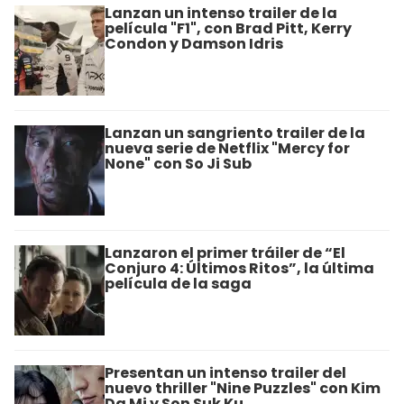
Lanzan un intenso trailer de la
película "F1", con Brad Pitt, Kerry
Condon y Damson Idris
Lanzan un sangriento trailer de la
nueva serie de Netflix "Mercy for
None" con So Ji Sub
Lanzaron el primer tráiler de “El
Conjuro 4: Últimos Ritos”, la última
película de la saga
Presentan un intenso trailer del
nuevo thriller "Nine Puzzles" con Kim
Da Mi y Son Suk Ku