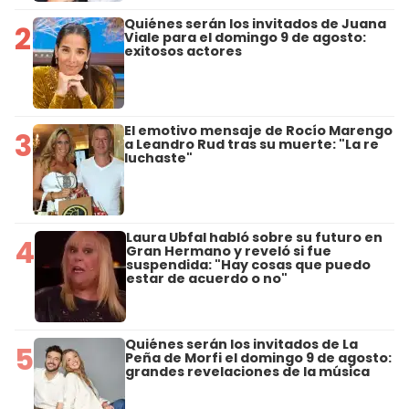
Quiénes serán los invitados de Juana
2
Viale para el domingo 9 de agosto:
exitosos actores
El emotivo mensaje de Rocío Marengo
3
a Leandro Rud tras su muerte: "La re
luchaste"
Laura Ubfal habló sobre su futuro en
4
Gran Hermano y reveló si fue
suspendida: "Hay cosas que puedo
estar de acuerdo o no"
Quiénes serán los invitados de La
5
Peña de Morfi el domingo 9 de agosto:
grandes revelaciones de la música