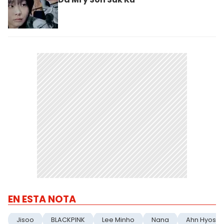
EN ESTA NOTA
Jisoo
BLACKPINK
Lee Minho
Nana
Ahn Hyose