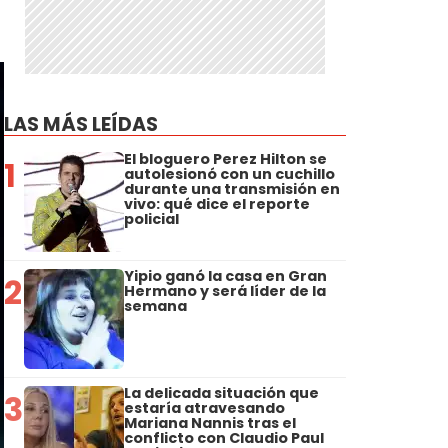
LAS MÁS LEÍDAS
El bloguero Perez Hilton se
1
autolesionó con un cuchillo
durante una transmisión en
vivo: qué dice el reporte
policial
Yipio ganó la casa en Gran
2
Hermano y será líder de la
semana
La delicada situación que
3
estaría atravesando
Mariana Nannis tras el
conflicto con Claudio Paul