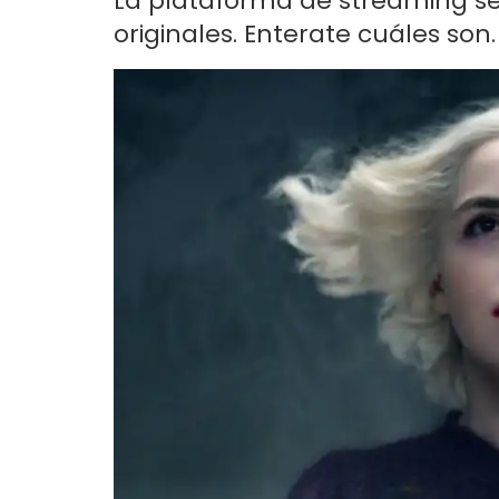
La plataforma de streaming se
originales. Enterate cuáles son.