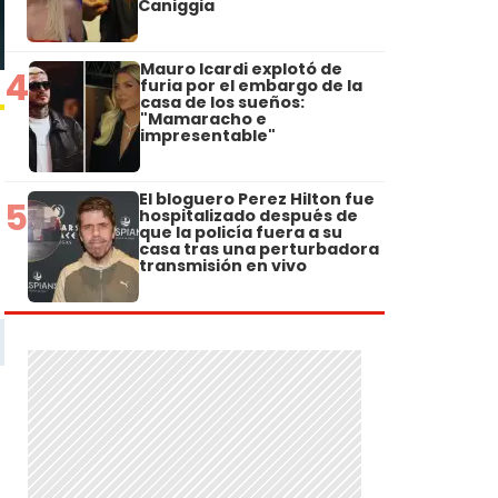
Caniggia
Mauro Icardi explotó de
4
furia por el embargo de la
casa de los sueños:
"Mamaracho e
impresentable"
El bloguero Perez Hilton fue
5
hospitalizado después de
que la policía fuera a su
casa tras una perturbadora
transmisión en vivo