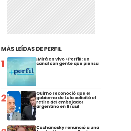
MÁS LEÍDAS DE PERFIL
¡Mirá en vivo +Perfil!: un
1
canal con gente que piensa
Quirno reconoció que el
2
gobierno de Lula solicitó el
retiro del embajador
argentino en Brasil
Cachanosky renunció a una