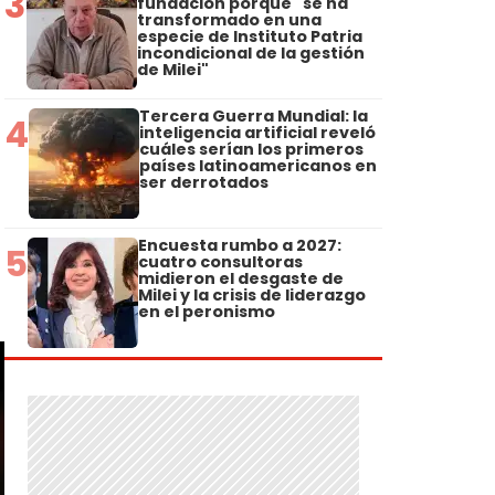
3
fundación porque "se ha
transformado en una
especie de Instituto Patria
incondicional de la gestión
de Milei"
Tercera Guerra Mundial: la
4
inteligencia artificial reveló
cuáles serían los primeros
países latinoamericanos en
ser derrotados
Encuesta rumbo a 2027:
5
cuatro consultoras
midieron el desgaste de
Milei y la crisis de liderazgo
en el peronismo