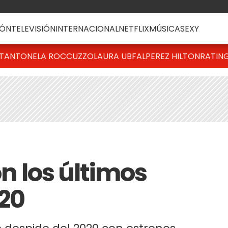
ÓN
TELEVISIÓN
INTERNACIONAL
NETFLIX
MÚSICA
SEXY
T
ANTONELA ROCCUZZO
LAURA UBFAL
PEREZ HILTON
RATIN
on los últimos
020