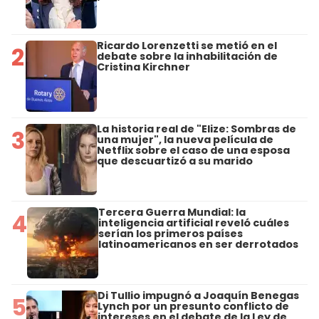
Ricardo Lorenzetti se metió en el
2
debate sobre la inhabilitación de
Cristina Kirchner
La historia real de "Elize: Sombras de
3
una mujer", la nueva película de
Netflix sobre el caso de una esposa
que descuartizó a su marido
Tercera Guerra Mundial: la
4
inteligencia artificial reveló cuáles
serían los primeros países
latinoamericanos en ser derrotados
Di Tullio impugnó a Joaquín Benegas
5
Lynch por un presunto conflicto de
intereses en el debate de la Ley de