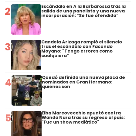
Escándalo en A la Barbarossa tras la
2
salida de una panelista y una nueva
incorporación: "Se fue ofendida"
Candela Arizaga rompió el silencio
3
tras el escándalo con Facundo
Moyano: "Tengo errores como
cualquiera"
Quedó definida una nueva placa de
4
nominados en Gran Hermano:
quiénes son
Elba Marcovecchio apuntó contra
5
Wanda Nara tras su regreso al país:
"Fue un show mediático"