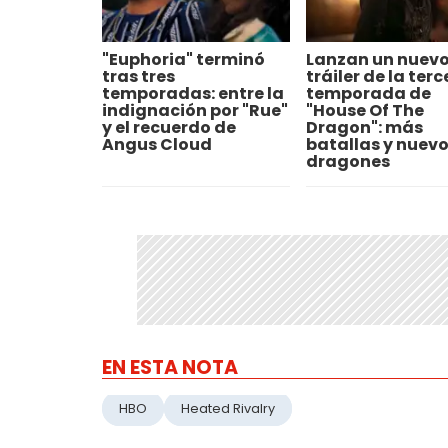
"Euphoria" terminó
Lanzan un nuev
tras tres
tráiler de la terc
temporadas: entre la
temporada de
indignación por "Rue"
"House Of The
y el recuerdo de
Dragon": más
Angus Cloud
batallas y nuev
dragones
EN ESTA NOTA
HBO
Heated Rivalry