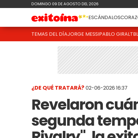
DOMINGO 09 DE AGOSTO DEL 2026
ESCÁNDALOS
CORAZ
TEMAS DEL DÍA
JORGE MESSI
PABLO GIRALT
B
¿DE QUÉ TRATARÁ?
02-06-2026 16:37
Revelaron cuán
segunda tempo
Rivalry", la exi