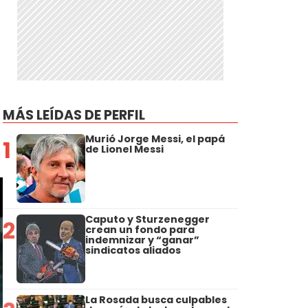
MÁS LEÍDAS DE PERFIL
Murió Jorge Messi, el papá
1
de Lionel Messi
Caputo y Sturzenegger
2
crean un fondo para
indemnizar y “ganar”
sindicatos aliados
La Rosada busca culpables