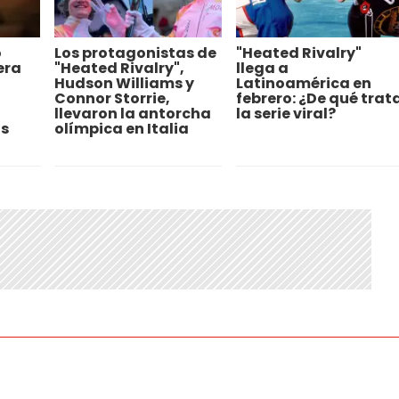
o
Los protagonistas de
"Heated Rivalry"
era
"Heated Rivalry",
llega a
Hudson Williams y
Latinoamérica en
Connor Storrie,
febrero: ¿De qué trat
llevaron la antorcha
la serie viral?
os
olímpica en Italia