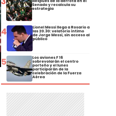
3
después de la derrota en el
Senado y recalcula su
estrategia
Lionel Messi llega a Rosario a
4
las 20.30: velatorio íntimo
de Jorge Messi, sin acceso al
público
Los aviones F 16
5
sobrevolarán el centro
porteño y el lunes
participarán de la
celebración de la Fuerza
Aérea