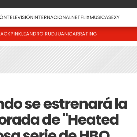
ÓN
TELEVISIÓN
INTERNACIONAL
NETFLIX
MÚSICA
SEXY
LACKPINK
LEANDRO RUD
JUANICAR
RATING
do se estrenará la
rada de "Heated
tosa serie de HBO