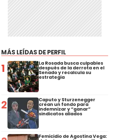
MÁS LEÍDAS DE PERFIL
La Rosada busca culpables
1
después de la derrota en el
Senado y recalcula su
estrategia
Caputo y Sturzenegger
2
crean un fondo para
indemnizar y “ganar”
sindicatos aliados
Femicidio de Agostina Vega: