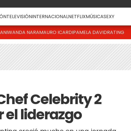
ÓN
TELEVISIÓN
INTERNACIONAL
NETFLIX
MÚSICA
SEXY
IANI
WANDA NARA
MAURO ICARDI
PAMELA DAVID
RATING
Chef Celebrity 2
 el liderazgo