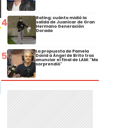
Rating: cuánto midió la
4
salida de Juanicar de Gran
Hermano Generación
Dorada
La propuesta de Pamela
5
David a Ángel de Brito tras
anunciar el final de LAM: "Me
sorprendió"