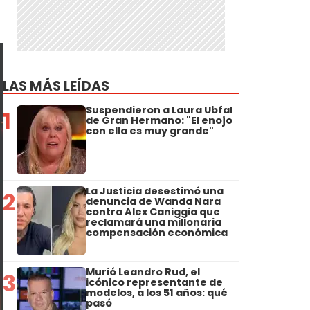
LAS MÁS LEÍDAS
Suspendieron a Laura Ubfal
1
de Gran Hermano: "El enojo
con ella es muy grande"
La Justicia desestimó una
2
denuncia de Wanda Nara
contra Alex Caniggia que
reclamará una millonaria
compensación económica
Murió Leandro Rud, el
3
icónico representante de
modelos, a los 51 años: qué
pasó