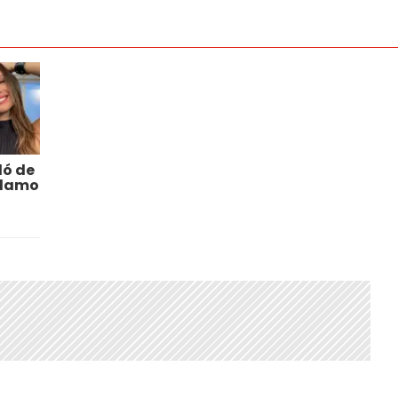
ló de
clamo