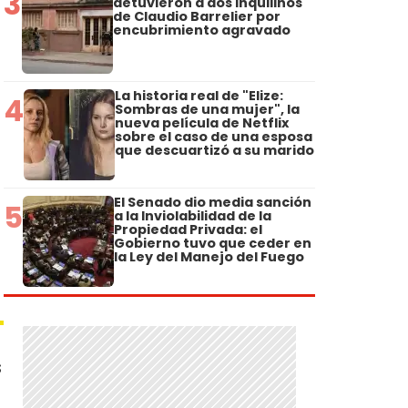
3
detuvieron a dos inquilinos
de Claudio Barrelier por
encubrimiento agravado
La historia real de "Elize:
4
Sombras de una mujer", la
nueva película de Netflix
sobre el caso de una esposa
que descuartizó a su marido
El Senado dio media sanción
5
a la Inviolabilidad de la
Propiedad Privada: el
Gobierno tuvo que ceder en
la Ley del Manejo del Fuego
s