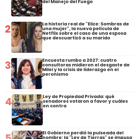
del Manejo del Fuego
La historia real de "Elize: Sombras de
2
una mujer", la nueva película de
Netflix sobre el caso de una esposa
que descuartizó a su marido
Encuesta rumbo a 2027: cuatro
3
consultoras midieron el desgaste de
Milei y la crisis de liderazgo en el
peronismo
Ley de Propiedad Privada: qué
4
senadores votaron a favor y cuáles
en contra
El Gobierno perdió la pulseada del
5
nombre: la "Ley de Tierras" se impuso