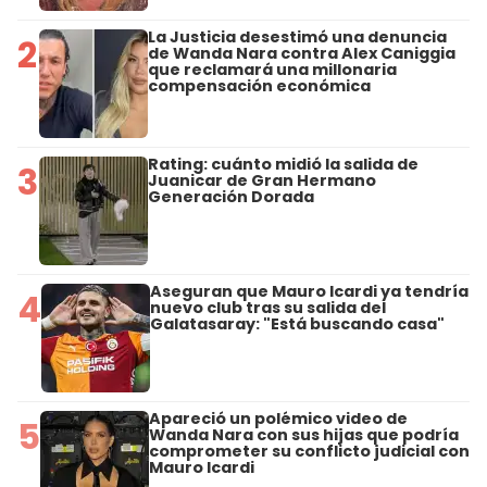
La Justicia desestimó una denuncia
2
de Wanda Nara contra Alex Caniggia
que reclamará una millonaria
compensación económica
Rating: cuánto midió la salida de
3
Juanicar de Gran Hermano
Generación Dorada
Aseguran que Mauro Icardi ya tendría
4
nuevo club tras su salida del
Galatasaray: "Está buscando casa"
Apareció un polémico video de
5
Wanda Nara con sus hijas que podría
comprometer su conflicto judicial con
Mauro Icardi