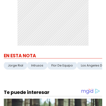
EN ESTA NOTA
Jorge Rial
Intrusos
Flor De Equipo
Los Angeles De