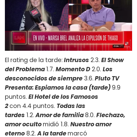
El rating de la tarde:
Intrusos
2.3.
El Show
del Problema
1.7.
Momento D
2.0.
Los
desconocidos de siempre
3.6.
Pluto TV
Presenta: Espiamos la casa (tarde)
9.9
puntos.
El Hotel de los Famosos
2
con 4.4 puntos.
Todas las
tardes
1.2.
Amor de familia
8.0.
Flechazo,
amor oculto
midió 1.8.
Nuestro amor
eterno
8.2.
A la tarde
marcó