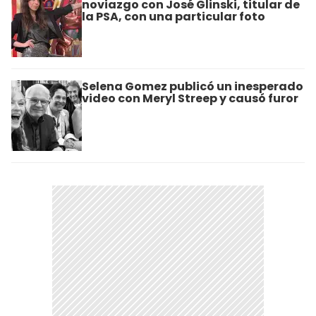
noviazgo con José Glinski, titular de
la PSA, con una particular foto
Selena Gomez publicó un inesperado
video con Meryl Streep y causó furor