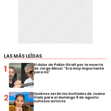
LAS MÁS LEÍDAS
El dolor de Pablo Giralt por la muerte
1
de Jorge Messi: "Era muy importante
para mí"
Quiénes serán los invitados de Juana
2
Viale para el domingo 9 de agosto:
exitosos actores