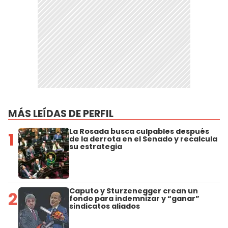
MÁS LEÍDAS DE PERFIL
La Rosada busca culpables después
1
de la derrota en el Senado y recalcula
su estrategia
Caputo y Sturzenegger crean un
2
fondo para indemnizar y “ganar”
sindicatos aliados