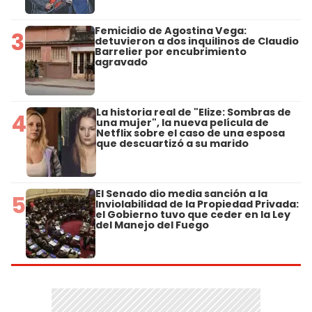
Femicidio de Agostina Vega:
3
detuvieron a dos inquilinos de Claudio
Barrelier por encubrimiento
agravado
La historia real de "Elize: Sombras de
4
una mujer", la nueva película de
Netflix sobre el caso de una esposa
que descuartizó a su marido
El Senado dio media sanción a la
5
Inviolabilidad de la Propiedad Privada:
el Gobierno tuvo que ceder en la Ley
del Manejo del Fuego