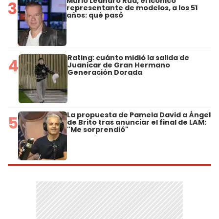
Murió Leandro Rud, el icónico
3
representante de modelos, a los 51
años: qué pasó
Rating: cuánto midió la salida de
4
Juanicar de Gran Hermano
Generación Dorada
La propuesta de Pamela David a Ángel
5
de Brito tras anunciar el final de LAM:
"Me sorprendió"