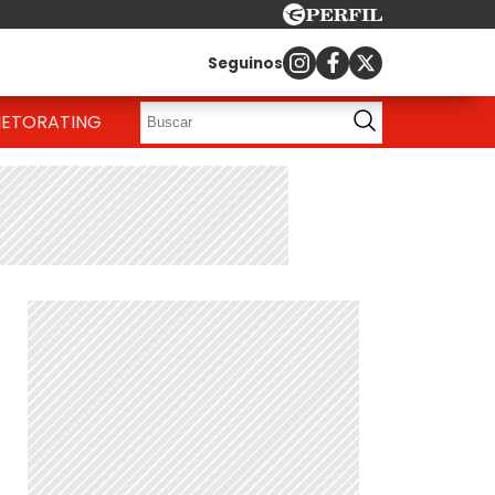
Seguinos
IETO
RATING