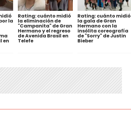
midió
Rating: cuánto midió
Rating: cuánto midió
or la
la eliminación de
la gala de Gran
"Campanita" de Gran
Hermano con la
Hermano y el regreso
insólita coreografía
ama
de Avenida Brasil en
de "Sorry" de Justin
l en
Telefe
Bieber