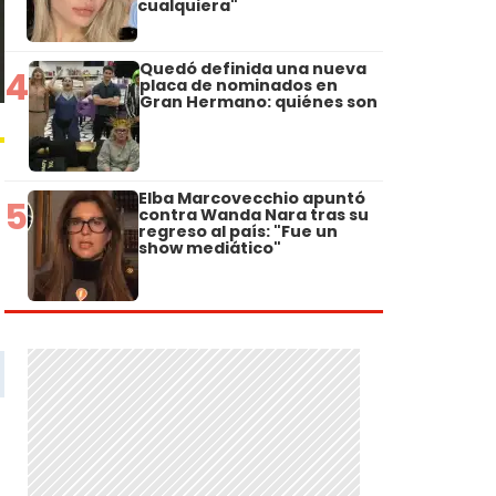
cualquiera"
Quedó definida una nueva
4
placa de nominados en
Gran Hermano: quiénes son
Elba Marcovecchio apuntó
5
contra Wanda Nara tras su
regreso al país: "Fue un
show mediático"