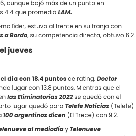
5.6, aunque bajó más de un punto en
los 4.4 que promedió
LAM.
mo líder, estuvo al frente en su franja con
s a Bordo
, su competencia directa, obtuvo 6.2.
el jueves
del día con 18.4 puntos
de rating.
Doctor
ndo lugar con 13.8 puntos. Mientras que el
 en
las Eliminatorias 2022
se quedó con el
cuarto lugar quedó para
Telefe Noticias
(Telefe)
a
100 argentinos dicen
(El Trece) con 9.2.
elenueve al mediodía
y
Telenueve