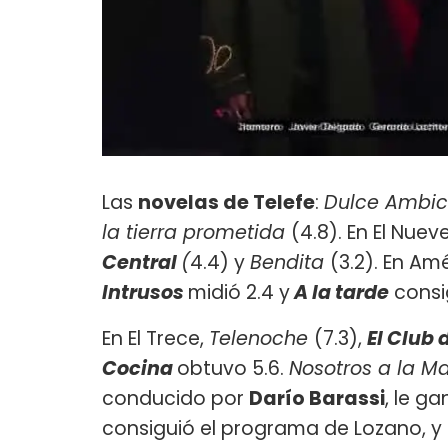
Las
novelas de Telefe
:
Dulce Ambic
la tierra prometida
(4.8). En El Nuev
Central
(
4.4) y
Bendita
(3.2). En Amé
Intrusos
midió 2.4 y
A la tarde
consig
En El Trece,
Telenoche
(7.3),
El Club 
Cocina
obtuvo 5.6.
Nosotros a la M
conducido por
Darío Barassi
, le ga
consiguió el programa de Lozano, y f