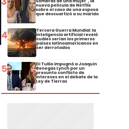
3
Sombras de una mujer", la
nueva película de Netflix
sobre el caso de una esposa
que descuartizó a su marido
Tercera Guerra Mundial: la
4
inteligencia artificial reveló
cuáles serían los primeros
países latinoamericanos en
ser derrotados
Di Tullio impugnó a Joaquín
5
Benegas Lynch por un
presunto conflicto de
intereses en el debate de la
Ley de Tierras