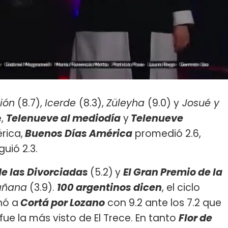
ión
(8.7),
Icerde
(8.3),
Züleyha
(9.0) y
Josué y
e,
Telenueve al mediodía
y
Telenueve
rica,
Buenos Días América
promedió 2.6,
uió 2.3.
de las Divorciadas
(5.2)
y
El Gran Premio de la
añana
(3.9).
100 argentinos dicen
, el ciclo
nó a
Cortá por Lozano
con 9.2 ante los 7.2 que
ue la más visto de El Trece. En tanto
Flor de