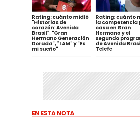
Rating: cuánto midió
Rating: cuánto 
"Historias de
la competencia p
corazón: Avenida
casa en Gran
Brasil", "Gran
Hermano y el
Hermano Generación
segundo progr
Dorada", "LAM" y "Es
de Avenida Brasi
mi sueño"
Telefe
EN ESTA NOTA