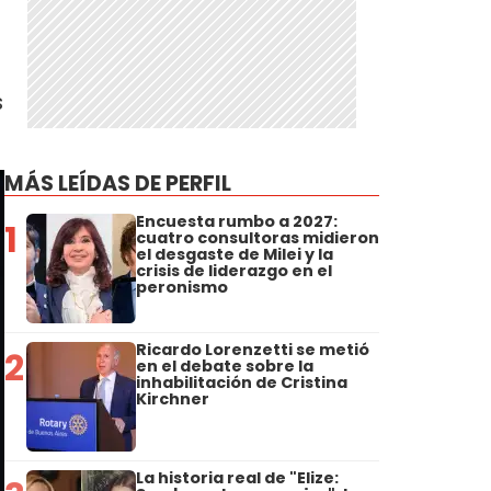
s
MÁS LEÍDAS DE PERFIL
Encuesta rumbo a 2027:
1
cuatro consultoras midieron
el desgaste de Milei y la
crisis de liderazgo en el
peronismo
Ricardo Lorenzetti se metió
2
en el debate sobre la
inhabilitación de Cristina
Kirchner
La historia real de "Elize: