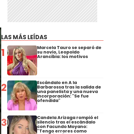
LAS MÁS LEÍDAS
Marcela Tauro se separó de
1
su novio, Leopoldo
Arancibia: los motivos
Escándalo en A la
2
Barbarossa tras la salida de
una panelista y una nueva
incorporación: "Se fue
ofendida"
Candela Arizaga rompió el
3
silencio tras el escándalo
con Facundo Moyano:
"Tengo errores como