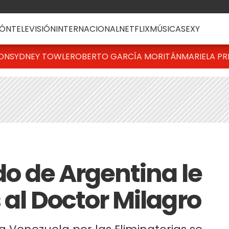
ÓN
TELEVISIÓN
INTERNACIONAL
NETFLIX
MÚSICA
SEXY
TON
SYDNEY TOWLE
ROBERTO GARCÍA MORITÁN
MARIELA PR
ido de Argentina le
s al Doctor Milagro