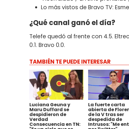
Lo más vistos de Bravo TV: Esmer
¿Qué canal ganó el día?
Telefe quedó al frente con 4.5. Eltrec
0.1. Bravo 0.0.
TAMBIÉN TE PUEDE INTERESAR
Luciana Geuna y
La fuerte carta
Maru Duffard se
abierta de Flore
despidieron de
de la V tras ser
Verdad
despedida de
Consecuencia en TN:
Intrusos: "Me en