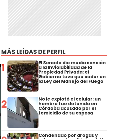
.
MÁS LEÍDAS DE PERFIL
El Senado dio media sanción
1
a la Inviolabilidad de la
Propiedad Privada: el
Gobierno tuvo que ceder en
la Ley del Manejo del Fuego
No le explotó el celular: un
2
hombre fue detenido en
Córdoba acusado por el
femicidio de su esposa
Condenado por drogas y