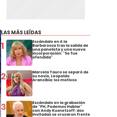
LAS MÁS LEÍDAS
Escándalo en A la
1
Barbarossa tras la salida de
una panelista y una nueva
incorporación: "Se fue
ofendida"
Marcela Tauro se separó de
2
su novio, Leopoldo
Arancibia: los motivos
Escándalo en la grabación
3
de "PH, Podemos Hablar"
con Andy Kusnetzoff: dos
invitadas se cruzaron frente