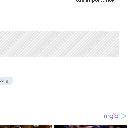
tan importante"
ating