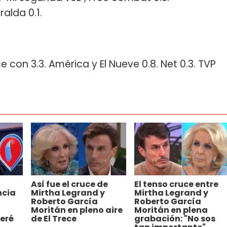
alda 0.1.
e con 3.3. América y El Nueve 0.8. Net 0.3. TVP
Así fue el cruce de
El tenso cruce entre
ncia
Mirtha Legrand y
Mirtha Legrand y
Roberto García
Roberto García
Moritán en pleno aire
Moritán en plena
teré
de El Trece
grabación: "No sos