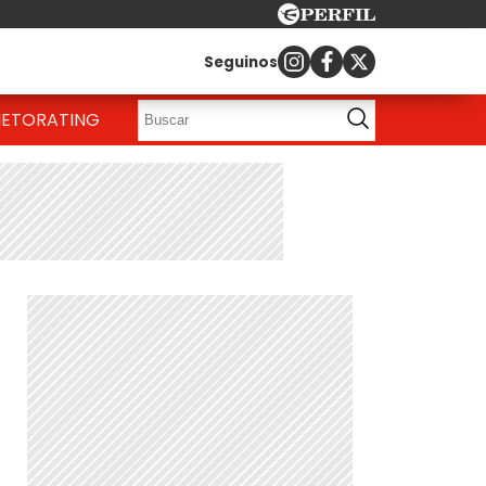
Seguinos
IETO
RATING