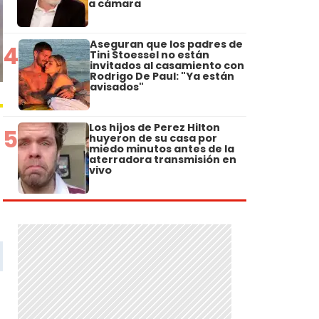
a cámara
Aseguran que los padres de
4
Tini Stoessel no están
invitados al casamiento con
Rodrigo De Paul: "Ya están
avisados"
Los hijos de Perez Hilton
5
huyeron de su casa por
miedo minutos antes de la
aterradora transmisión en
vivo