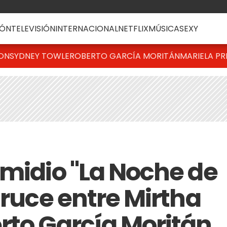
ÓN
TELEVISIÓN
INTERNACIONAL
NETFLIX
MÚSICA
SEXY
TON
SYDNEY TOWLE
ROBERTO GARCÍA MORITÁN
MARIELA PR
 midio "La Noche de
cruce entre Mirtha
rto García Moritán