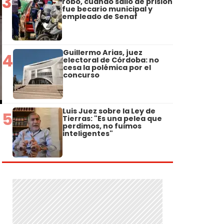
3
robo, cuando salió de prisión
fue becario municipal y
empleado de Senaf
Guillermo Arias, juez
4
electoral de Córdoba: no
cesa la polémica por el
concurso
Luis Juez sobre la Ley de
5
Tierras: "Es una pelea que
perdimos, no fuimos
inteligentes"