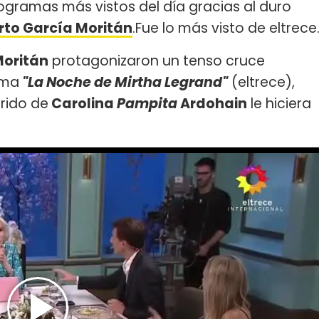
ogramas más vistos del día gracias al duro
rto García Moritán
.Fue lo más visto de eltrece
Moritán
protagonizaron un tenso cruce
ama
"La Noche de Mirtha Legrand"
(eltrece),
rido de
Carolina
Pampita
Ardohain
le hiciera