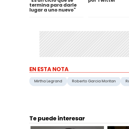
"Es un ciclo que se
por Twitter"
termina para darle
lugar a uno nuevo"
EN ESTA NOTA
Mirtha Legrand
Roberto Garcia Moritan
R