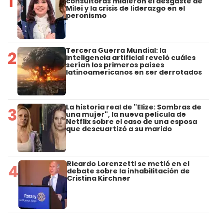
1
consultoras midieron el desgaste de
Milei y la crisis de liderazgo en el
peronismo
Tercera Guerra Mundial: la
2
inteligencia artificial reveló cuáles
serían los primeros países
latinoamericanos en ser derrotados
La historia real de "Elize: Sombras de
3
una mujer", la nueva película de
Netflix sobre el caso de una esposa
que descuartizó a su marido
Ricardo Lorenzetti se metió en el
4
debate sobre la inhabilitación de
Cristina Kirchner