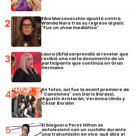
Elba Marcovecchio apuntó contra
2
Wanda Nara tras su regreso al país:
"Fue un show mediático"
Laura Ubfal sorprendió al revelar que
3
recibió una carta documento de un
participante que continúa en Gran
Hermano
En fotos, así fue la avant premiere de
4
"Canelones" con Darío Barassi,
Agustín Aristarán, Verónica Llinás y
César Bordón
El bloguero Perez Hilton se
5
autolesionó con un cuchillo durante
una transmisión en vivo: qué dice el