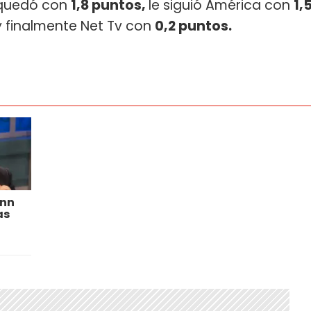
e quedó con
1,8 puntos,
le siguió América con
1,
 finalmente Net Tv con
0,2 puntos.
ann
as