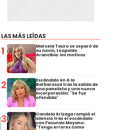
LAS MÁS LEÍDAS
Marcela Tauro se separó de
1
su novio, Leopoldo
Arancibia: los motivos
Escándalo en A la
2
Barbarossa tras la salida de
una panelista y una nueva
incorporación: "Se fue
ofendida"
Candela Arizaga rompió el
3
silencio tras el escándalo
con Facundo Moyano:
"Tengo errores como