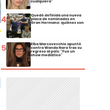
cualquiera"
Quedó definida una nueva
4
placa de nominados en
Gran Hermano: quiénes son
Elba Marcovecchio apuntó
5
contra Wanda Nara tras su
regreso al país: "Fue un
show mediático"