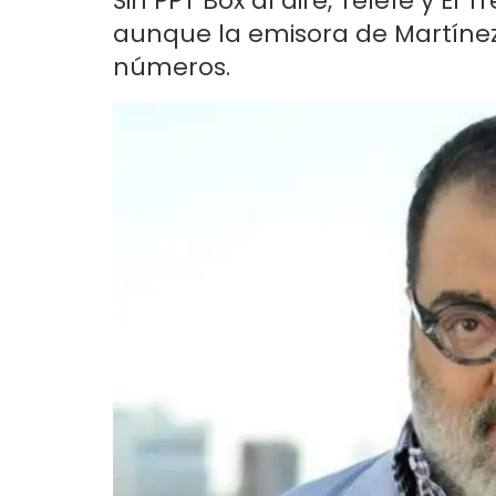
Sin PPT Box al aire, Telefe y El 
aunque la emisora de Martínez 
números.