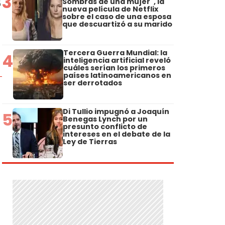
3
Sombras de una mujer", la
5
nueva película de Netflix
sobre el caso de una esposa
que descuartizó a su marido
Tercera Guerra Mundial: la
4
inteligencia artificial reveló
cuáles serían los primeros
países latinoamericanos en
ser derrotados
Di Tullio impugnó a Joaquín
5
Benegas Lynch por un
presunto conflicto de
intereses en el debate de la
Ley de Tierras