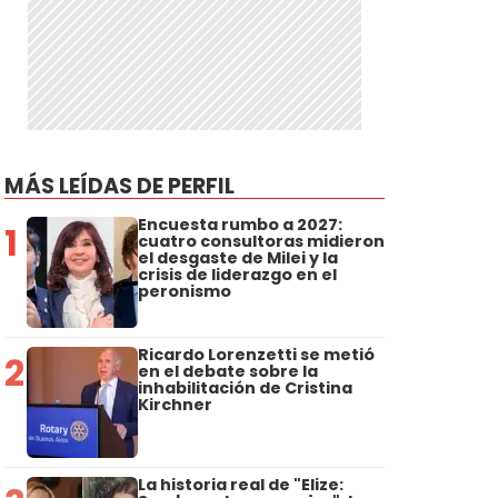
MÁS LEÍDAS DE PERFIL
Encuesta rumbo a 2027:
1
cuatro consultoras midieron
el desgaste de Milei y la
crisis de liderazgo en el
peronismo
Ricardo Lorenzetti se metió
2
en el debate sobre la
inhabilitación de Cristina
Kirchner
La historia real de "Elize: