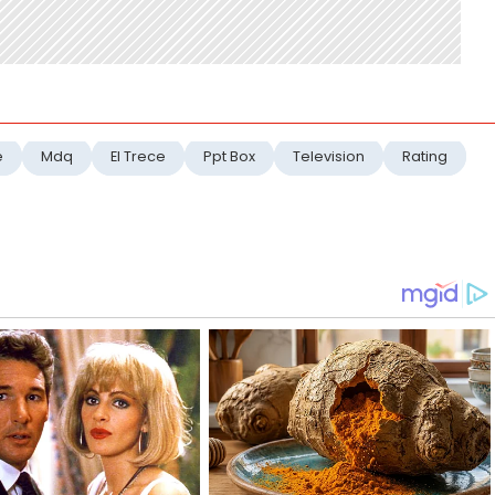
e
Mdq
El Trece
Ppt Box
Television
Rating