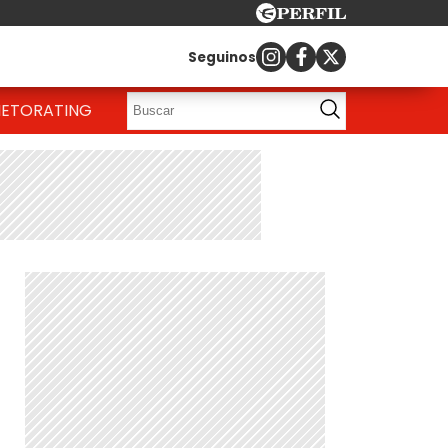
Seguinos
IETO
RATING