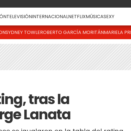
ÓN
TELEVISIÓN
INTERNACIONAL
NETFLIX
MÚSICA
SEXY
TON
SYDNEY TOWLE
ROBERTO GARCÍA MORITÁN
MARIELA PR
ing, tras la
rge Lanata