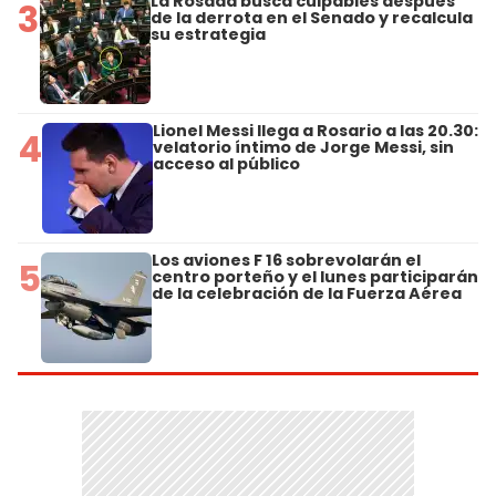
La Rosada busca culpables después
3
de la derrota en el Senado y recalcula
su estrategia
Lionel Messi llega a Rosario a las 20.30:
4
velatorio íntimo de Jorge Messi, sin
acceso al público
Los aviones F 16 sobrevolarán el
5
centro porteño y el lunes participarán
de la celebración de la Fuerza Aérea