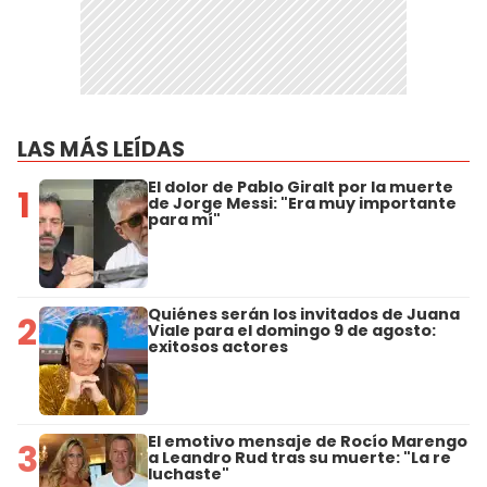
LAS MÁS LEÍDAS
El dolor de Pablo Giralt por la muerte
1
de Jorge Messi: "Era muy importante
para mí"
Quiénes serán los invitados de Juana
2
Viale para el domingo 9 de agosto:
exitosos actores
El emotivo mensaje de Rocío Marengo
3
a Leandro Rud tras su muerte: "La re
luchaste"