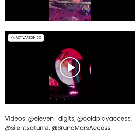
Videos: @eleven_digits, @coldplayaccess,
@silentsaturnz, @BrunoMarsAccess