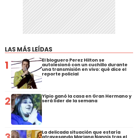
LAS MÁS LEÍDAS
El bloguero Perez Hilton se
1
autolesionó con un cuchillo durante
una transmisión en vivo: qué dice el
reporte policial
Yipio ganó la casa en Gran Hermano y
2
será líder de la semana
La delicada situación que estaría
3
atravesando Mariana Nannis tras el