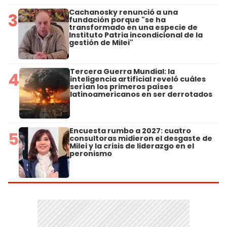
Cachanosky renunció a una
3
fundación porque "se ha
transformado en una especie de
Instituto Patria incondicional de la
gestión de Milei"
Tercera Guerra Mundial: la
4
inteligencia artificial reveló cuáles
serían los primeros países
latinoamericanos en ser derrotados
Encuesta rumbo a 2027: cuatro
5
consultoras midieron el desgaste de
Milei y la crisis de liderazgo en el
peronismo