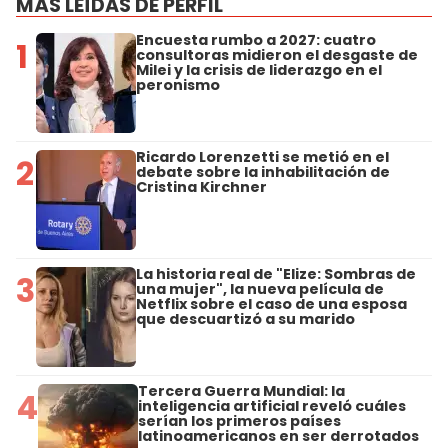
MÁS LEÍDAS DE PERFIL
Encuesta rumbo a 2027: cuatro
1
consultoras midieron el desgaste de
Milei y la crisis de liderazgo en el
peronismo
Ricardo Lorenzetti se metió en el
2
debate sobre la inhabilitación de
Cristina Kirchner
La historia real de "Elize: Sombras de
3
una mujer", la nueva película de
Netflix sobre el caso de una esposa
que descuartizó a su marido
Tercera Guerra Mundial: la
4
inteligencia artificial reveló cuáles
serían los primeros países
latinoamericanos en ser derrotados