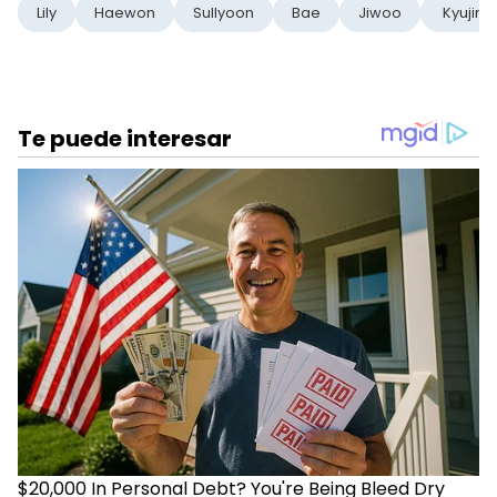
Lily
Haewon
Sullyoon
Bae
Jiwoo
Kyujin