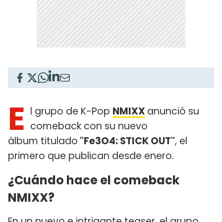
E
l grupo de K-Pop
NMIXX
anunció su
comeback con su nuevo
álbum titulado
"Fe3O4: STICK OUT"
, el
primero que publican desde enero.
¿Cuándo hace el comeback
NMIXX?
En un nuevo e intrigante teaser, el grupo