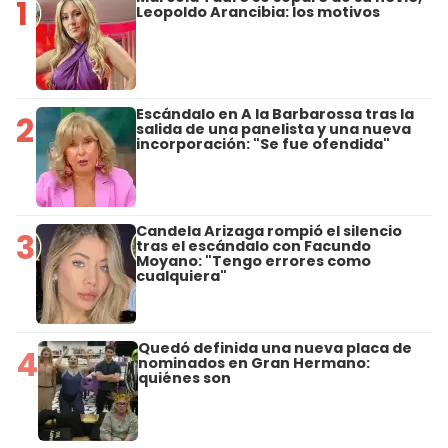
1
Leopoldo Arancibia: los motivos
Escándalo en A la Barbarossa tras la
2
salida de una panelista y una nueva
incorporación: "Se fue ofendida"
Candela Arizaga rompió el silencio
3
tras el escándalo con Facundo
Moyano: "Tengo errores como
cualquiera"
Quedó definida una nueva placa de
4
nominados en Gran Hermano:
quiénes son