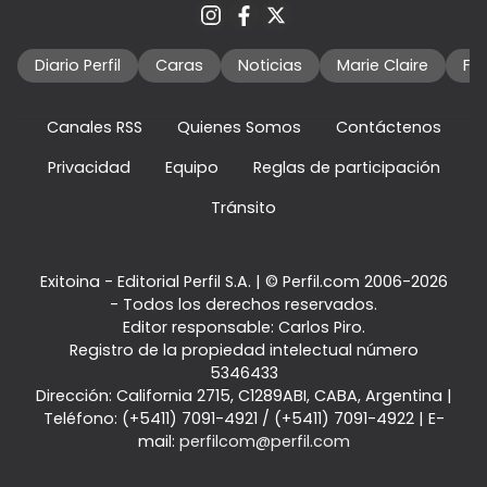
Diario Perfil
Caras
Noticias
Marie Claire
Fo
Canales RSS
Quienes Somos
Contáctenos
Privacidad
Equipo
Reglas de participación
Tránsito
Exitoina - Editorial Perfil S.A.
| © Perfil.com 2006-2026
- Todos los derechos reservados.
Editor responsable: Carlos Piro.
Registro de la propiedad intelectual número
5346433
Dirección:
California 2715
,
C1289ABI
,
CABA, Argentina
|
Teléfono:
(+5411) 7091-4921
/
(+5411) 7091-4922
| E-
mail:
perfilcom@perfil.com