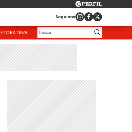
Seguinos
IETO
RATING