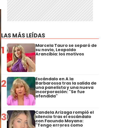
LAS MÁS LEÍDAS
Marcela Tauro se separó de
1
su novio, Leopoldo
Arancibia: los motivos
Escándalo en A la
2
Barbarossa tras la salida de
una panelista y una nueva
incorporación: "Se fue
ofendida"
Candela Arizaga rompió el
3
silencio tras el escándalo
con Facundo Moyano:
"Tengo errores como