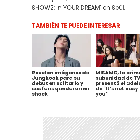
SHOW2: In YOUR DREAM' en Seúl.
TAMBIÉN TE PUEDE INTERESAR
Revelan imágenes de
MISAMO, la prim
Jungkook para su
subunidad de T
debut en solitario y
presentó el ade
sus fans quedaron en
de "It’s not easy 
shock
you"