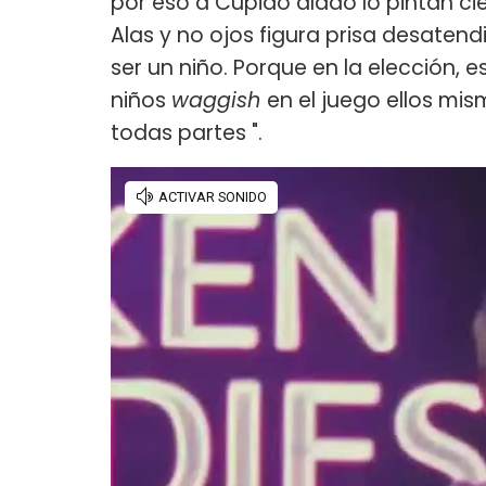
por eso a Cupido alado lo pintan cie
Alas y no ojos figura prisa desatend
ser un niño. Porque en la elección
niños
waggish
en el juego ellos mis
todas partes ".