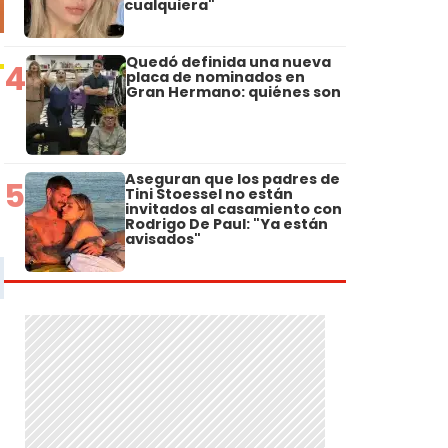
cualquiera"
Quedó definida una nueva
4
placa de nominados en
Gran Hermano: quiénes son
Aseguran que los padres de
5
Tini Stoessel no están
invitados al casamiento con
Rodrigo De Paul: "Ya están
avisados"