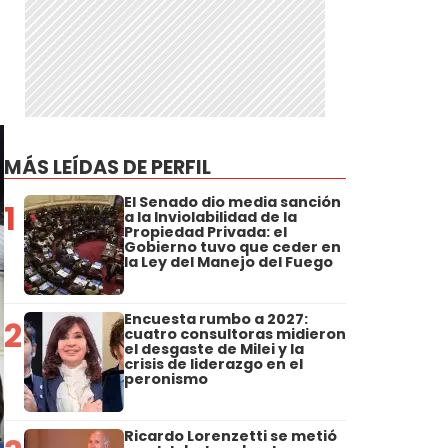
MÁS LEÍDAS DE PERFIL
El Senado dio media sanción
1
a la Inviolabilidad de la
Propiedad Privada: el
Gobierno tuvo que ceder en
la Ley del Manejo del Fuego
Encuesta rumbo a 2027:
2
cuatro consultoras midieron
el desgaste de Milei y la
crisis de liderazgo en el
peronismo
Ricardo Lorenzetti se metió