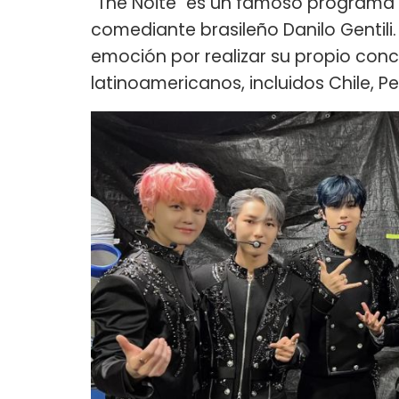
"The Noite" es un famoso programa br
comediante brasileño Danilo Gentili.
emoción por realizar su propio conci
latinoamericanos, incluidos Chile, Pe