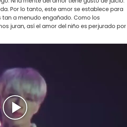
go. Ni la mente del amor tiene gusto de juicio.
ida. Por lo tanto, este amor se establece para
, es tan a menudo engañado. Como los
mos juran, así el amor del niño es perjurado por