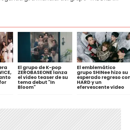
era
El grupo de K-pop
El emblemático
WICE,
ZEROBASEONE lanza
grupo SHINee hizo su
lanto
el video teaser de su
esperado regreso co
for
tema debut "In
HARD y un
Bloom"
efervescente video