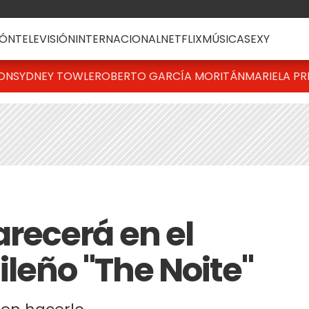
ÓN
TELEVISIÓN
INTERNACIONAL
NETFLIX
MÚSICA
SEXY
TON
SYDNEY TOWLE
ROBERTO GARCÍA MORITÁN
MARIELA PR
recerá en el
leño "The Noite"