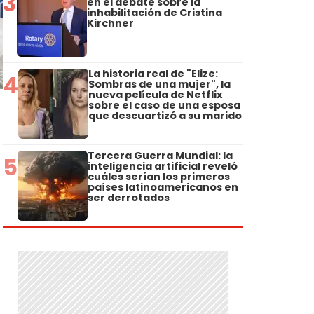
3
en el debate sobre la
inhabilitación de Cristina
Kirchner
La historia real de "Elize:
4
Sombras de una mujer", la
nueva película de Netflix
sobre el caso de una esposa
que descuartizó a su marido
Tercera Guerra Mundial: la
5
inteligencia artificial reveló
cuáles serían los primeros
países latinoamericanos en
ser derrotados