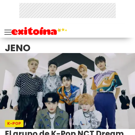
JENO
K-POP
El grupo de K-Pop NCT Dream,