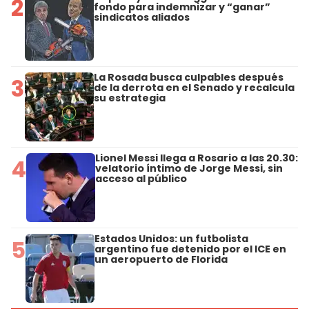
2
fondo para indemnizar y “ganar”
sindicatos aliados
La Rosada busca culpables después
3
de la derrota en el Senado y recalcula
su estrategia
Lionel Messi llega a Rosario a las 20.30:
4
velatorio íntimo de Jorge Messi, sin
acceso al público
Estados Unidos: un futbolista
5
argentino fue detenido por el ICE en
un aeropuerto de Florida