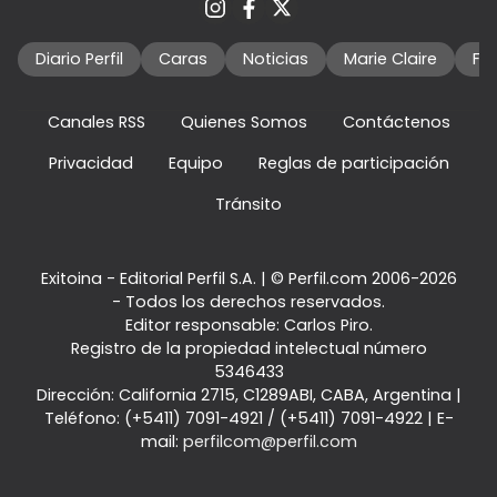
Diario Perfil
Caras
Noticias
Marie Claire
Fo
Canales RSS
Quienes Somos
Contáctenos
Privacidad
Equipo
Reglas de participación
Tránsito
Exitoina - Editorial Perfil S.A.
| © Perfil.com 2006-2026
- Todos los derechos reservados.
Editor responsable: Carlos Piro.
Registro de la propiedad intelectual número
5346433
Dirección:
California 2715
,
C1289ABI
,
CABA, Argentina
|
Teléfono:
(+5411) 7091-4921
/
(+5411) 7091-4922
| E-
mail:
perfilcom@perfil.com