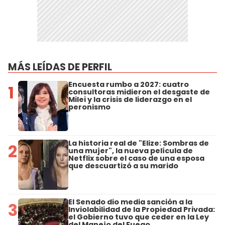
MÁS LEÍDAS DE PERFIL
Encuesta rumbo a 2027: cuatro
1
consultoras midieron el desgaste de
Milei y la crisis de liderazgo en el
peronismo
La historia real de "Elize: Sombras de
2
una mujer", la nueva película de
Netflix sobre el caso de una esposa
que descuartizó a su marido
El Senado dio media sanción a la
3
Inviolabilidad de la Propiedad Privada:
el Gobierno tuvo que ceder en la Ley
del Manejo del Fuego