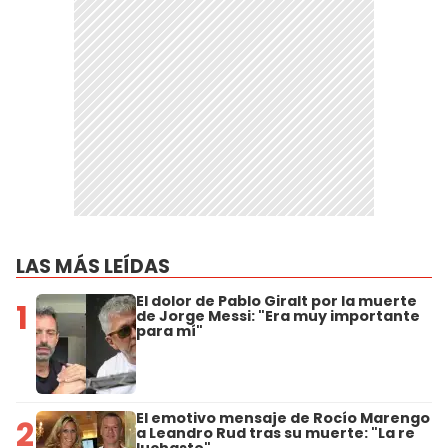
LAS MÁS LEÍDAS
El dolor de Pablo Giralt por la muerte
1
de Jorge Messi: "Era muy importante
para mí"
El emotivo mensaje de Rocío Marengo
2
a Leandro Rud tras su muerte: "La re
luchaste"