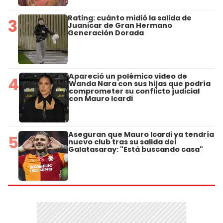
Rating: cuánto midió la salida de
3
Juanicar de Gran Hermano
Generación Dorada
Apareció un polémico video de
4
Wanda Nara con sus hijas que podría
comprometer su conflicto judicial
con Mauro Icardi
Aseguran que Mauro Icardi ya tendría
5
nuevo club tras su salida del
Galatasaray: "Está buscando casa"