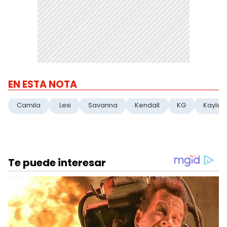
EN ESTA NOTA
Camila
Lexi
Savanna
Kendall
KG
Kaylee