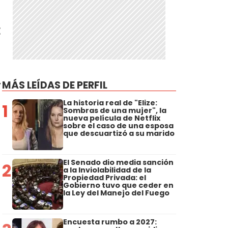
E
y
MÁS LEÍDAS DE PERFIL
La historia real de "Elize:
1
Sombras de una mujer", la
nueva película de Netflix
sobre el caso de una esposa
que descuartizó a su marido
El Senado dio media sanción
2
a la Inviolabilidad de la
Propiedad Privada: el
Gobierno tuvo que ceder en
la Ley del Manejo del Fuego
Encuesta rumbo a 2027: