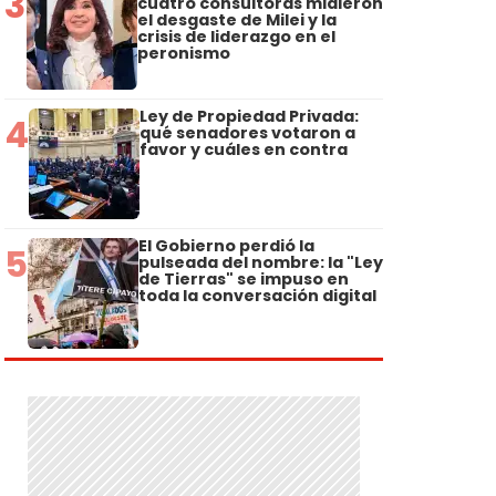
3
cuatro consultoras midieron
el desgaste de Milei y la
crisis de liderazgo en el
peronismo
Ley de Propiedad Privada:
4
qué senadores votaron a
favor y cuáles en contra
El Gobierno perdió la
5
pulseada del nombre: la "Ley
de Tierras" se impuso en
toda la conversación digital