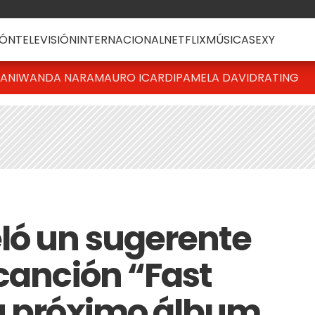
ÓN
TELEVISIÓN
INTERNACIONAL
NETFLIX
MÚSICA
SEXY
IANI
WANDA NARA
MAURO ICARDI
PAMELA DAVID
RATING
ló un sugerente
 canción “Fast
u próximo álbum