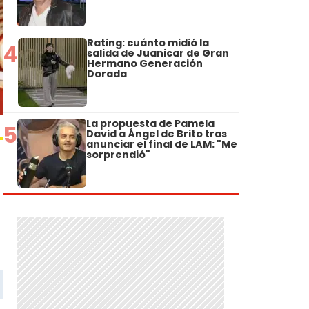
Rating: cuánto midió la
4
salida de Juanicar de Gran
Hermano Generación
Dorada
La propuesta de Pamela
5
David a Ángel de Brito tras
anunciar el final de LAM: "Me
sorprendió"