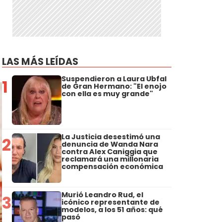
LAS MÁS LEÍDAS
Suspendieron a Laura Ubfal
1
de Gran Hermano: "El enojo
con ella es muy grande"
La Justicia desestimó una
2
denuncia de Wanda Nara
contra Alex Caniggia que
reclamará una millonaria
compensación económica
Murió Leandro Rud, el
3
icónico representante de
modelos, a los 51 años: qué
pasó