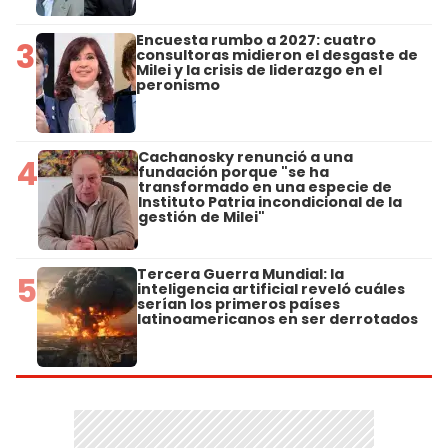
Encuesta rumbo a 2027: cuatro
3
consultoras midieron el desgaste de
Milei y la crisis de liderazgo en el
peronismo
Cachanosky renunció a una
4
fundación porque "se ha
transformado en una especie de
Instituto Patria incondicional de la
gestión de Milei"
Tercera Guerra Mundial: la
5
inteligencia artificial reveló cuáles
serían los primeros países
latinoamericanos en ser derrotados