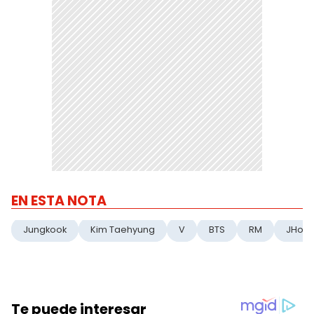
EN ESTA NOTA
Jungkook
Kim Taehyung
V
BTS
RM
JHop